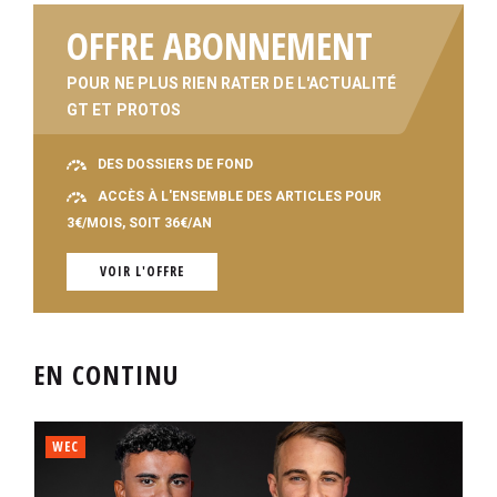
OFFRE ABONNEMENT
POUR NE PLUS RIEN RATER DE L'ACTUALITÉ
GT ET PROTOS
DES DOSSIERS DE FOND
ACCÈS À L'ENSEMBLE DES ARTICLES POUR
3€/MOIS, SOIT 36€/AN
VOIR L'OFFRE
EN CONTINU
WEC