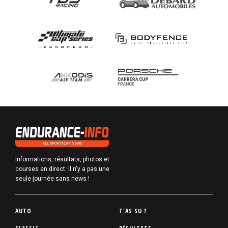
Informations, résultats, photos et
courses en direct. Il n'y a pas une
seule journée sans news !
P
AUTO
T'AS SU ?
i