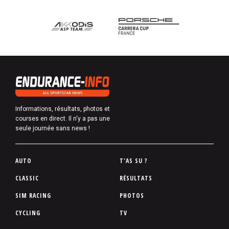
Informations, résultats, photos et
courses en direct. Il n'y a pas une
seule journée sans news !
P
AUTO
T'AS SU ?
i
CLASSIC
RÉSULTATS
e
SIM RACING
PHOTOS
d
d
CYCLING
TV
e