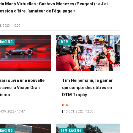
 du Mans Virtuelles : Gustavo Menezes (Peugeot) : « J'ai
ression d'être l'amateur de l'équipage »
. 2023 • 10:00
 RACING
DTM
rari ouvre une nouvelle
Tim Heinemann, le gamer
e avec la Vision Gran
qui compte deux titres en
rismo
DTM Trophy
DTM
NOV. 2022 • 17:47
13 OCT. 2022 • 12:00
 RACING
SIM RACING