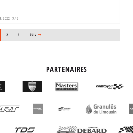
. 2022 • 3:45
E COURANTE
PAGE
2
PAGE
3
PAGE SUIVANTE
SUIV
PARTENAIRES