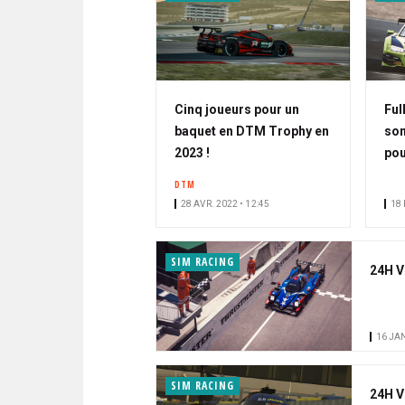
Cinq joueurs pour un
Ful
baquet en DTM Trophy en
son
2023 !
pou
DTM
28 AVR. 2022 • 12:45
18 
SIM RACING
24H V
16 JAN
SIM RACING
24H V