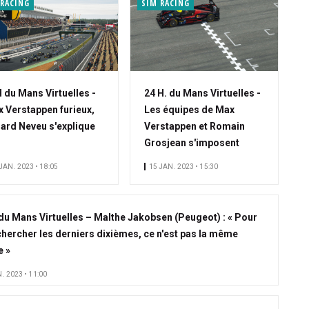
 RACING
SIM RACING
 du Mans Virtuelles -
24 H. du Mans Virtuelles -
 Verstappen furieux,
Les équipes de Max
ard Neveu s'explique
Verstappen et Romain
Grosjean s'imposent
JAN. 2023 • 18:05
15 JAN. 2023 • 15:30
 du Mans Virtuelles – Malthe Jakobsen (Peugeot) : « Pour
 chercher les derniers dixièmes, ce n'est pas la même
e »
. 2023 • 11:00