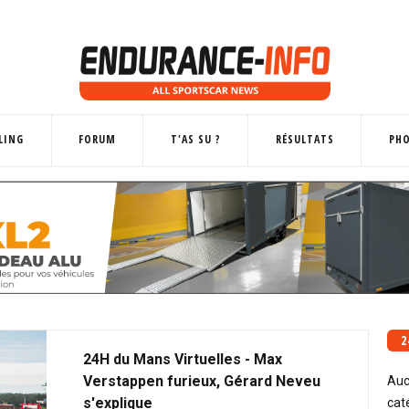
LING
FORUM
T'AS SU ?
RÉSULTATS
PH
2
24H du Mans Virtuelles - Max
Verstappen furieux, Gérard Neveu
Auc
s'explique
cat