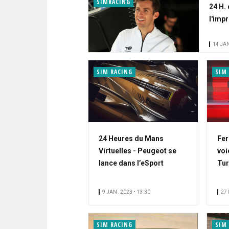
SIMRACING
24 H.
l'imp
14 JAN
SIM RACING
SIM
24 Heures du Mans
Fer
Virtuelles - Peugeot se
voi
lance dans l’eSport
Tu
9 JAN. 2023 • 13:30
27 
SIM RACING
SIM