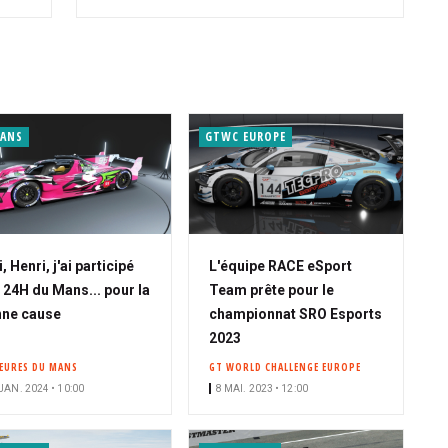
MANS
GTWC EUROPE
, Henri, j'ai participé
L'équipe RACE eSport
 24H du Mans... pour la
Team prête pour le
ne cause
championnat SRO Esports
2023
HEURES DU MANS
GT WORLD CHALLENGE EUROPE
JAN. 2024 • 10:00
8 MAI. 2023 • 12:00