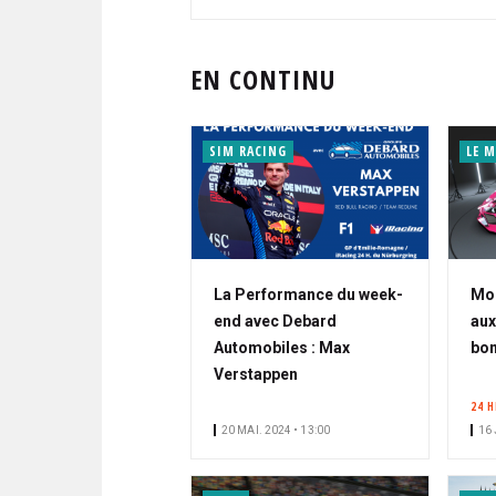
EN CONTINU
SIM RACING
LE 
La Performance du week-
Moi
end avec Debard
aux
Automobiles : Max
bon
Verstappen
24 
20 MAI. 2024 • 13:00
16 