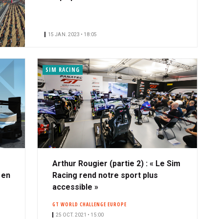
15 JAN. 2023 • 18:05
SIM RACING
s
Arthur Rougier (partie 2) : « Le Sim
 en
Racing rend notre sport plus
accessible »
GT WORLD CHALLENGE EUROPE
25 OCT. 2021 • 15:00