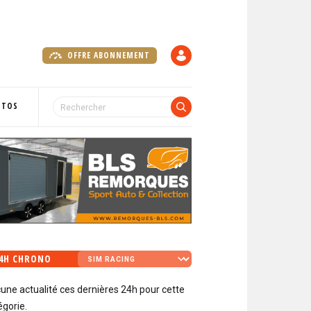
OFFRE ABONNEMENT
C
O
M
P
OTOS
T
E
4H CHRONO
une actualité ces dernières 24h pour cette
égorie.