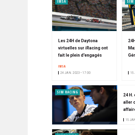
IMSA
SIM
Les 24H de Daytona
24H
virtuelles sur iRacing ont
Max
fait le plein d'engagés
Gér
IMSA
24 JAN. 2023 • 17:00
15 
SIM RACING
24 H.
aller
affair
15 JAN