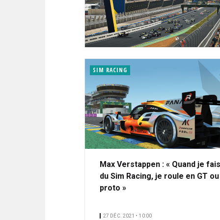
N
i
C
p
I
a
P
l
A
L
SIM RACING
E
Max Verstappen : « Quand je fai
du Sim Racing, je roule en GT ou
proto »
27 DÉC. 2021 • 10:00