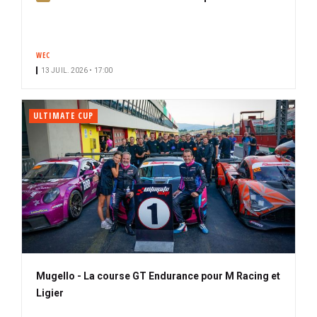
b
o
n
WEC
n
13 JUIL. 2026 • 17:00
é
ULTIMATE CUP
Mugello - La course GT Endurance pour M Racing et
Ligier