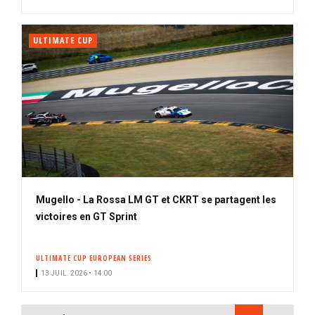
é
ULTIMATE CUP
Mugello - La Rossa LM GT et CKRT se partagent les
victoires en GT Sprint
ULTIMATE CUP EUROPEAN SERIES
13 JUIL. 2026 • 14:00
PAGINATION