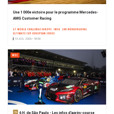
Une 1 000e victoire pour le programme Mercedes-
AMG Customer Racing
GT WORLD CHALLENGE EUROPE
IMSA
24H NÜRBURGRING
ULTIMATE CUP EUROPEAN SERIES
13 JUIL. 2026 • 18:00
WEC
A
6 H. de São Paulo - Les infos d'après-course