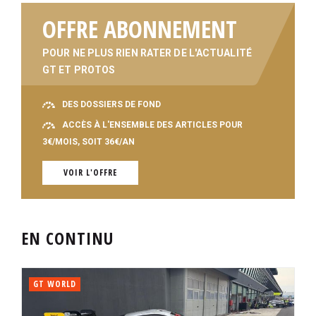
OFFRE ABONNEMENT
POUR NE PLUS RIEN RATER DE L'ACTUALITÉ
GT ET PROTOS
DES DOSSIERS DE FOND
ACCÈS À L'ENSEMBLE DES ARTICLES POUR
3€/MOIS, SOIT 36€/AN
VOIR L'OFFRE
EN CONTINU
GT WORLD