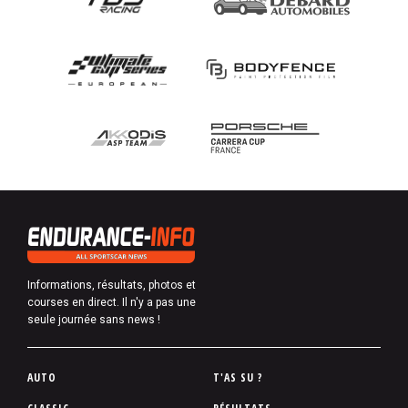
Informations, résultats, photos et
courses en direct. Il n'y a pas une
seule journée sans news !
P
AUTO
T'AS SU ?
i