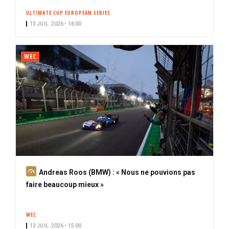
ULTIMATE CUP EUROPEAN SERIES
13 JUIL. 2026 • 16:00
WEC
A
Andreas Roos (BMW) : « Nous ne pouvions pas
b
faire beaucoup mieux »
o
n
WEC
n
13 JUIL. 2026 • 15:00