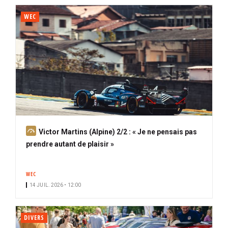
WEC
A
Victor Martins (Alpine) 2/2 : « Je ne pensais pas
b
prendre autant de plaisir »
o
n
WEC
n
14 JUIL. 2026 • 12:00
é
DIVERS