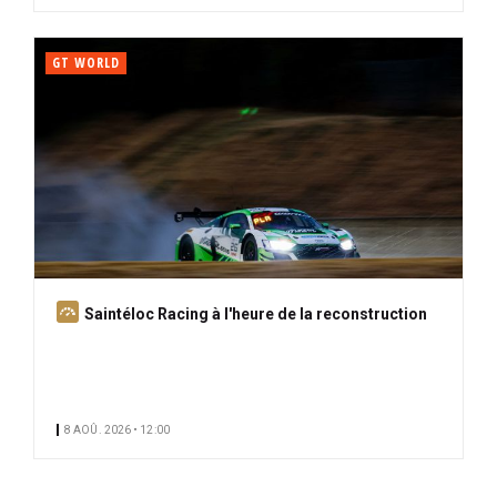
GT WORLD
A
Saintéloc Racing à l'heure de la reconstruction
b
o
n
n
8 AOÛ. 2026 • 12:00
é