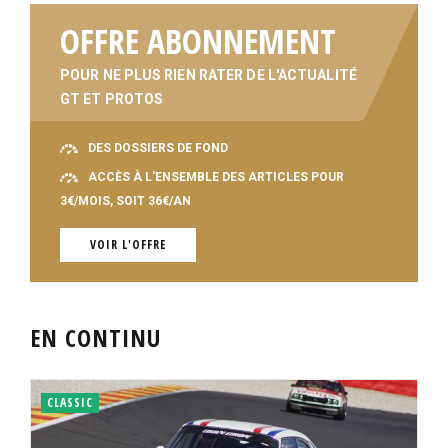
OFFRE ABONNEMENT
POUR NE PLUS RIEN RATER DE L'ACTUALITÉ
GT ET PROTOS
DES DOSSIERS DE FOND
ACCÈS À L'ENSEMBLE DES ARTICLES POUR
3€/MOIS, SOIT 36€/AN
VOIR L'OFFRE
EN CONTINU
CLASSIC