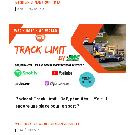
MICHELIN LE MANS CUP
IMSA
i
5 AOÛ. 2026 • 18:30
p
a
l
WEC / IMSA / GT WORLD
Podcast Track Limit - BoP, pénalités ... Y'a-t-il
encore une place pour le sport ?
WEC
IMSA
GT WORLD CHALLENGE EUROPE
5 AOÛ. 2026 • 13:00