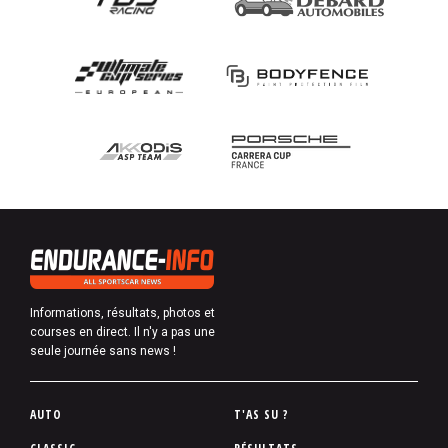
Informations, résultats, photos et
courses en direct. Il n'y a pas une
seule journée sans news !
P
AUTO
T'AS SU ?
i