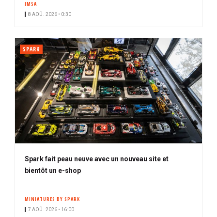
IMSA
i
8 AOÛ. 2026 • 0:30
p
a
l
SPARK
Spark fait peau neuve avec un nouveau site et
bientôt un e-shop
MINIATURES BY SPARK
7 AOÛ. 2026 • 16:00