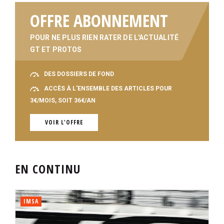
OFFRE ABONNEMENT
POUR NE PLUS RIEN RATER DE L'ACTUALITÉ
GT ET PROTOS
DES DOSSIERS DE FOND
ACCÈS À L'ENSEMBLE DES ARTICLES POUR
3€/MOIS, SOIT 36€/AN
VOIR L'OFFRE
EN CONTINU
IMSA