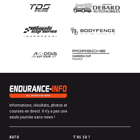
Informations, résultats, photos et
courses en direct. Il n'y a pas une
seule journée sans news !
P
AUTO
T'AS SU ?