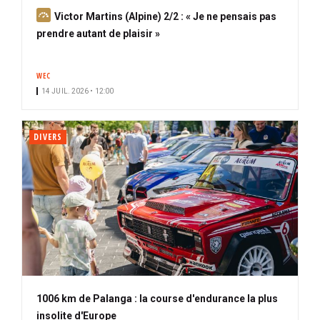
A
Victor Martins (Alpine) 2/2 : « Je ne pensais pas
b
prendre autant de plaisir »
o
n
WEC
n
14 JUIL. 2026 • 12:00
é
DIVERS
1006 km de Palanga : la course d'endurance la plus
insolite d'Europe