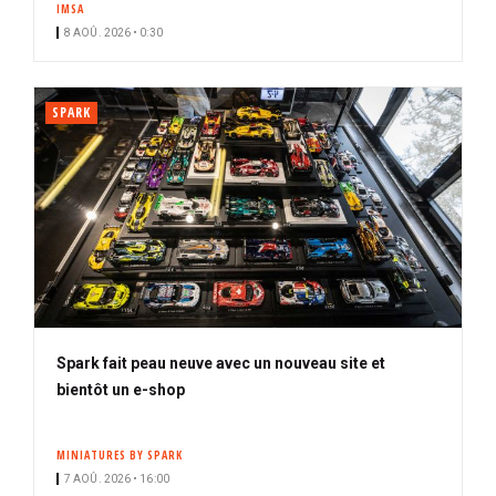
IMSA
i
8 AOÛ. 2026 • 0:30
p
a
l
SPARK
Spark fait peau neuve avec un nouveau site et
bientôt un e-shop
MINIATURES BY SPARK
7 AOÛ. 2026 • 16:00