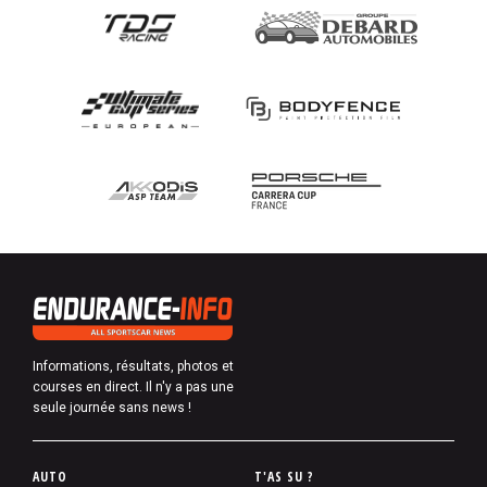
Informations, résultats, photos et
courses en direct. Il n'y a pas une
seule journée sans news !
P
AUTO
T'AS SU ?