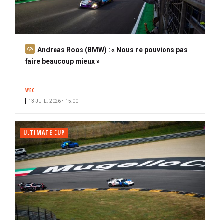
A
Andreas Roos (BMW) : « Nous ne pouvions pas
b
faire beaucoup mieux »
o
n
WEC
n
13 JUIL. 2026 • 15:00
é
ULTIMATE CUP