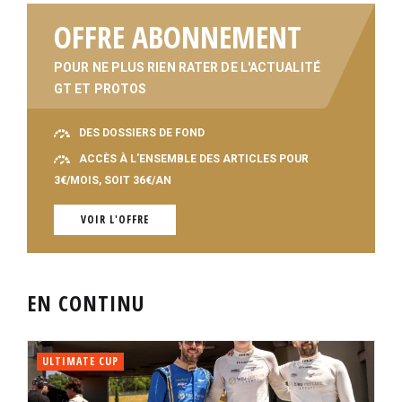
OFFRE ABONNEMENT
POUR NE PLUS RIEN RATER DE L'ACTUALITÉ
GT ET PROTOS
DES DOSSIERS DE FOND
ACCÈS À L'ENSEMBLE DES ARTICLES POUR
3€/MOIS, SOIT 36€/AN
VOIR L'OFFRE
EN CONTINU
ULTIMATE CUP