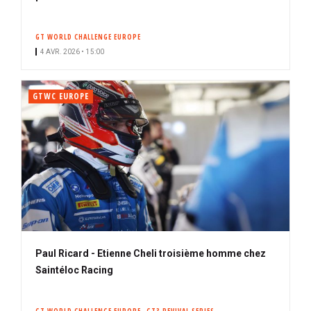
o
n
GT WORLD CHALLENGE EUROPE
n
4 AVR. 2026 • 15:00
é
GTWC EUROPE
Paul Ricard - Etienne Cheli troisième homme chez
Saintéloc Racing