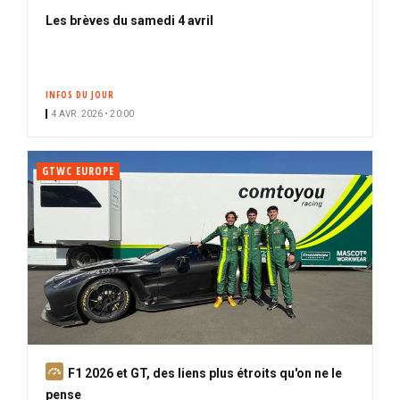
Les brèves du samedi 4 avril
INFOS DU JOUR
4 AVR. 2026 • 20:00
GTWC EUROPE
A
F1 2026 et GT, des liens plus étroits qu'on ne le
b
pense