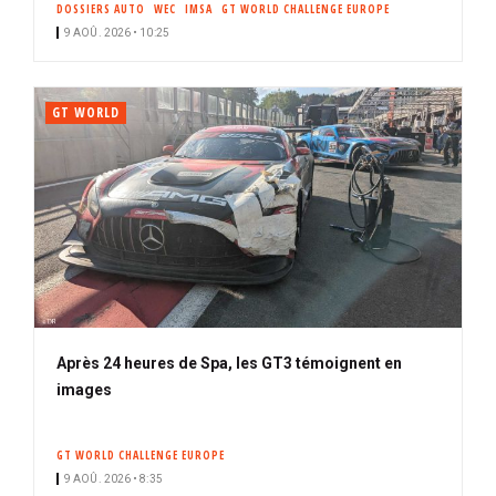
DOSSIERS AUTO
WEC
IMSA
GT WORLD CHALLENGE EUROPE
i
9 AOÛ. 2026 • 10:25
p
a
l
GT WORLD
Après 24 heures de Spa, les GT3 témoignent en
images
GT WORLD CHALLENGE EUROPE
9 AOÛ. 2026 • 8:35