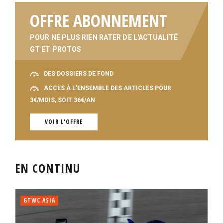
OFFRE ABONNEMENT
POUR NE PLUS RIEN RATER DE L'ACTUALITÉ
GT ET PROTOS
DES DOSSIERS DE FOND
ACCÈS À L'ENSEMBLE DES ARTICLES POUR
3€/MOIS, SOIT 36€/AN
VOIR L'OFFRE
EN CONTINU
GTWC ASIA