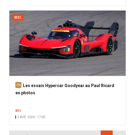
WEC
A
Les essais Hypercar Goodyear au Paul Ricard
b
en photos
o
n
WEC
n
2 AVR. 2026 • 17:00
é
PAGINATION