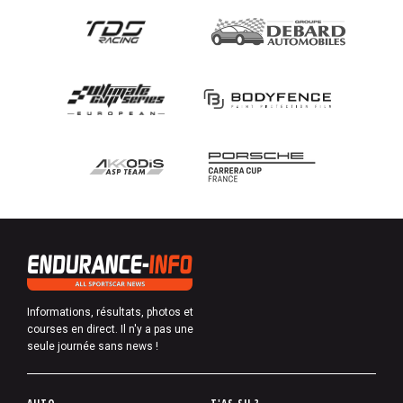
Informations, résultats, photos et
courses en direct. Il n'y a pas une
seule journée sans news !
P