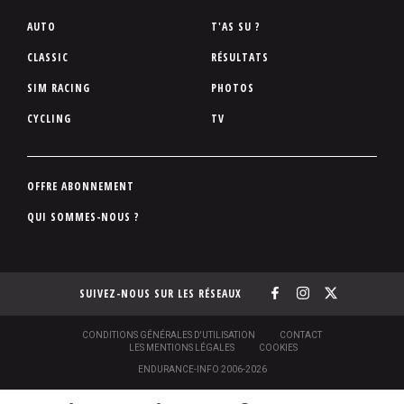
P
AUTO
T'AS SU ?
i
CLASSIC
RÉSULTATS
e
SIM RACING
PHOTOS
d
d
CYCLING
TV
e
p
a
P
OFFRE ABONNEMENT
g
i
QUI SOMMES-NOUS ?
e
e
d
d
SUIVEZ-NOUS SUR LES RÉSEAUX
e
p
a
S
CONDITIONS GÉNÉRALES D'UTILISATION
CONTACT
O
LES MENTIONS LÉGALES
COOKIES
g
U
ENDURANCE-INFO 2006-2026
S
e
-
N
P
N
[