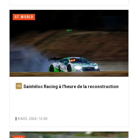
GT WORLD
A
Saintéloc Racing à l'heure de la reconstruction
b
o
n
n
8 AOÛ. 2026 • 12:00
é