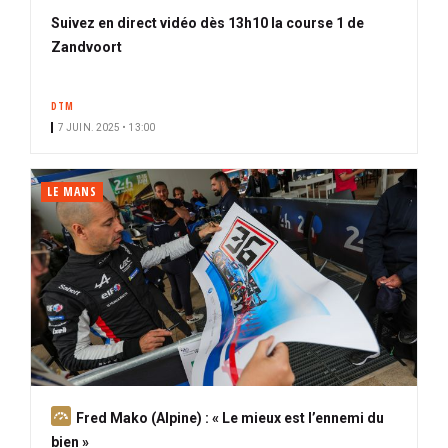
Suivez en direct vidéo dès 13h10 la course 1 de
Zandvoort
DTM
7 JUIN. 2025 • 13:00
LE MANS
A
Fred Mako (Alpine) : « Le mieux est l’ennemi du
b
bien »