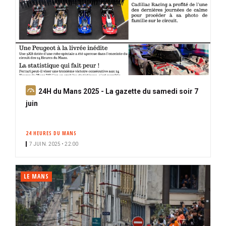
A
24H du Mans 2025 - La gazette du samedi soir 7
b
juin
o
n
24 HEURES DU MANS
n
7 JUIN. 2025 • 22:00
é
LE MANS