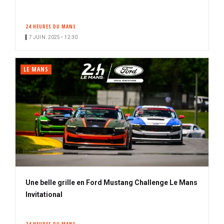
o
n
24 HEURES DU MANS
n
7 JUIN. 2025 • 12:30
é
LE MANS
Une belle grille en Ford Mustang Challenge Le Mans
Invitational