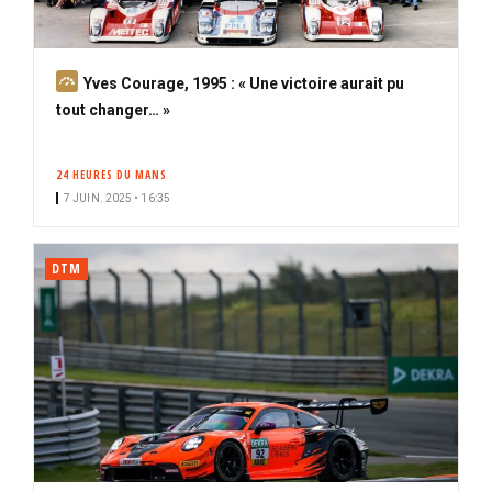
A
Yves Courage, 1995 : « Une victoire aurait pu
b
tout changer… »
o
n
24 HEURES DU MANS
n
7 JUIN. 2025 • 16:35
é
DTM