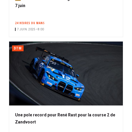
b
7 juin
o
n
24 HEURES DU MANS
n
7 JUIN. 2025 • 8:00
é
DTM
Une pole record pour René Rast pour la course 2 de
Zandvoort