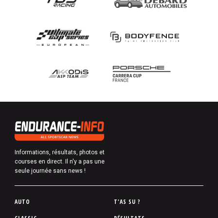
Informations, résultats, photos et
courses en direct. Il n'y a pas une
seule journée sans news !
P
AUTO
T'AS SU ?
i