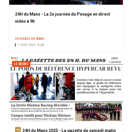
24H du Mans - La 2e journée du Pesage en direct
vidéo à 9h
24 HEURES DU MANS
7 JUIN. 2025 • 8:00
LE MANS
A
24H du Mans 2025 - La gazette du samedi matin