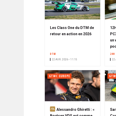
Les Class One du DTM de
12H
retour en action en 2026
PCX
un 
po
DTM
24H 
22 AVR. 2026 • 11:15
22 
GTWC EUROPE
GTW
A
Alessandro Ghiretti : «
Sar
b
Boutsen VDS est comme
Com