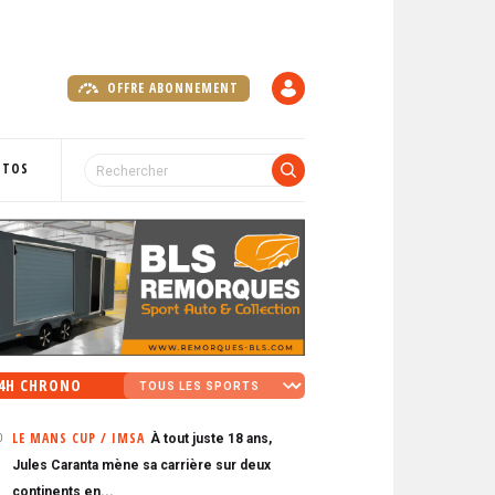
OFFRE ABONNEMENT
C
O
M
P
OTOS
T
E
4H CHRONO
LE MANS CUP / IMSA
À tout juste 18 ans,
0
Jules Caranta mène sa carrière sur deux
continents en...