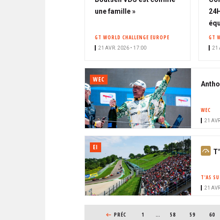
o
une famille »
24H
n
équ
n
GT WORLD CHALLENGE EUROPE
GT 
é
21 AVR. 2026 • 17:00
21 
WEC
Antho
WEC
21 AVR
EI
A
T'
b
o
T'AS SU
n
21 AVR
n
PAGINATION
é
PAGE PRÉCÉDENTE
PRÉC
1
…
PAGE
58
PAGE
59
PAG
60