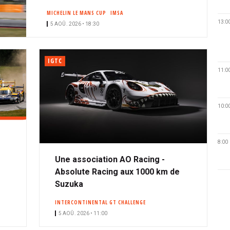
MICHELIN LE MANS CUP
IMSA
13:0
5 AOÛ. 2026 • 18:30
IGTC
11:0
10:0
8:00
Une association AO Racing -
Absolute Racing aux 1000 km de
Suzuka
INTERCONTINENTAL GT CHALLENGE
5 AOÛ. 2026 • 11:00