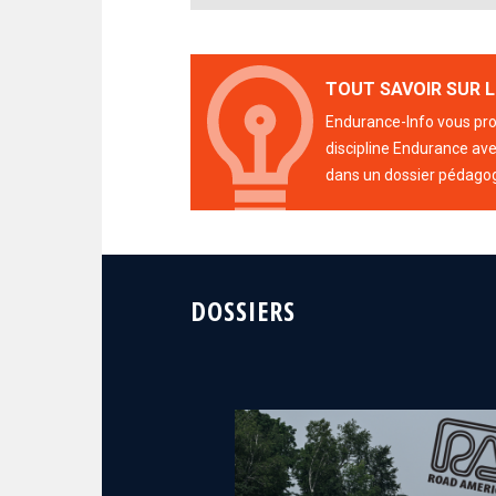
TOUT SAVOIR SUR L
Endurance-Info vous prop
discipline Endurance avec
dans un dossier pédago
DOSSIERS