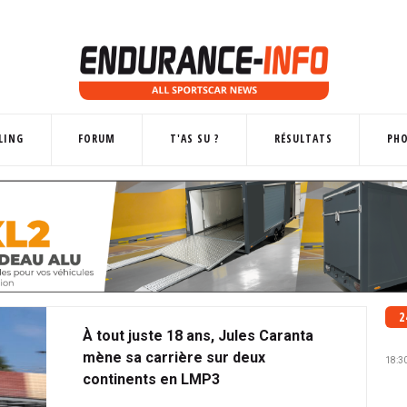
LING
FORUM
T'AS SU ?
RÉSULTATS
PH
2
À tout juste 18 ans, Jules Caranta
mène sa carrière sur deux
18:3
continents en LMP3