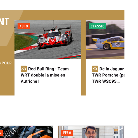
NT
S POUR
A
FFSA