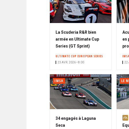
La Scuderia R&R bien
Acu
armée en Ultimate Cup
en 
Series (GT Sprint)
pro
ULTIMATE CUP EUROPEAN SERIES
IMS
23 AVR. 2026 • 8:00
22 
IMSA
LE 
34 engagés à Laguna
Seca
Equ