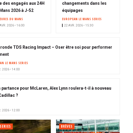
o
te des engagés aux 24H
changements dans les
n
Mans 2026 à J-52
équipages
n
HEURES DU MANS
EUROPEAN LE MANS SERIES
é
AVR. 2026 • 16:00
22 AVR. 2026 • 15:30
 ronde TDS Racing Impact – Oser être soi pour performer
ment
AN LE MANS SERIES
. 2026 • 14:00
 partance pour McLaren, Alex Lynn roulera-t-il à nouveau
Cadillac ?
. 2026 • 12:00
SERIES
BRÈVES