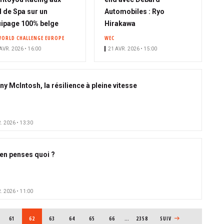
 de Spa sur un
Automobiles : Ryo
ipage 100% belge
Hirakawa
WORLD CHALLENGE EUROPE
WEC
AVR. 2026 • 16:00
21 AVR. 2026 • 15:00
ny McIntosh, la résilience à pleine vitesse
. 2026 • 13:30
en penses quoi ?
. 2026 • 11:00
E
PAGE
61
PAGE COURANTE
62
PAGE
63
PAGE
64
PAGE
65
PAGE
66
…
2358
PAGE SUIVANTE
SUIV