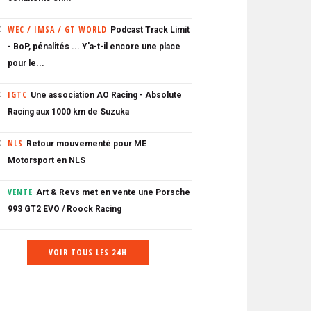
WEC / IMSA / GT WORLD
Podcast Track Limit
0
- BoP, pénalités ... Y'a-t-il encore une place
pour le...
IGTC
Une association AO Racing - Absolute
0
Racing aux 1000 km de Suzuka
NLS
Retour mouvementé pour ME
0
Motorsport en NLS
VENTE
Art & Revs met en vente une Porsche
993 GT2 EVO / Roock Racing
VOIR TOUS LES 24H