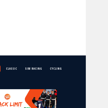
CLASSIC
SIM RACING
CYCLING