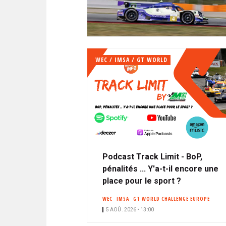
N
i
A
i
C
l
N
p
I
a
P
T
l
A
WEC / IMSA / GT WORLD
L
E
Podcast Track Limit - BoP,
pénalités ... Y'a-t-il encore une
place pour le sport ?
WEC
IMSA
GT WORLD CHALLENGE EUROPE
5 AOÛ. 2026 • 13:00