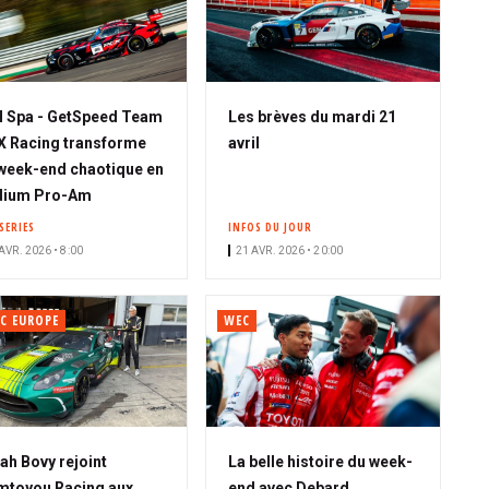
 Spa - GetSpeed Team
Les brèves du mardi 21
 Racing transforme
avril
week-end chaotique en
dium Pro-Am
SERIES
INFOS DU JOUR
AVR. 2026 • 8:00
21 AVR. 2026 • 20:00
C EUROPE
WEC
ah Bovy rejoint
La belle histoire du week-
toyou Racing aux
end avec Debard