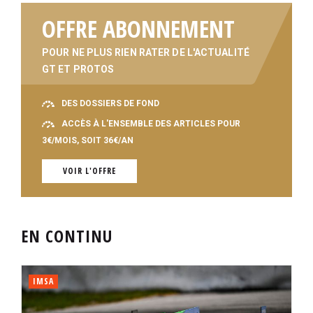
OFFRE ABONNEMENT
POUR NE PLUS RIEN RATER DE L'ACTUALITÉ
GT ET PROTOS
DES DOSSIERS DE FOND
ACCÈS À L'ENSEMBLE DES ARTICLES POUR
3€/MOIS, SOIT 36€/AN
VOIR L'OFFRE
EN CONTINU
IMSA