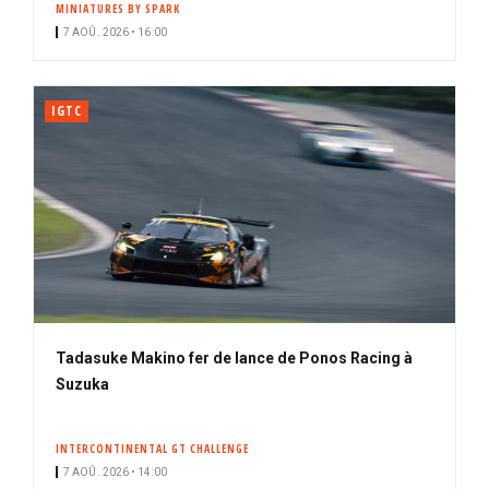
MINIATURES BY SPARK
i
7 AOÛ. 2026 • 16:00
p
a
l
IGTC
Tadasuke Makino fer de lance de Ponos Racing à
Suzuka
INTERCONTINENTAL GT CHALLENGE
7 AOÛ. 2026 • 14:00