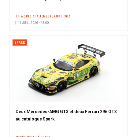
o
n
GT WORLD CHALLENGE EUROPE
WEC
n
11 JUIL. 2026 • 15:00
é
SPARK
Deux Mercedes-AMG GT3 et deux Ferrari 296 GT3
au catalogue Spark