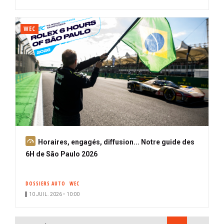
WEC
A
Horaires, engagés, diffusion... Notre guide des
b
6H de São Paulo 2026
o
n
DOSSIERS AUTO
WEC
n
10 JUIL. 2026 • 10:00
é
PAGINATION