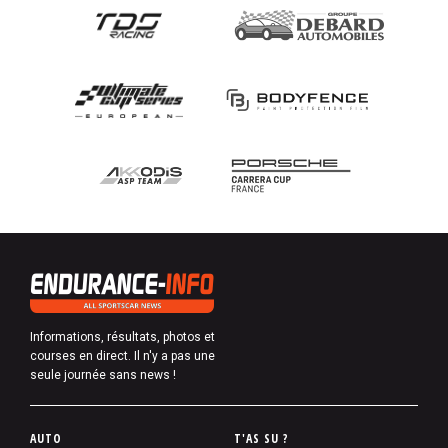
Informations, résultats, photos et
courses en direct. Il n'y a pas une
seule journée sans news !
P
AUTO
T'AS SU ?