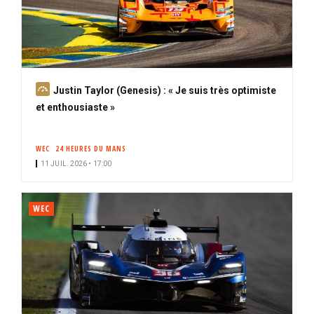
A
Justin Taylor (Genesis) : « Je suis très optimiste
b
et enthousiaste »
o
n
WEC
24 HEURES DU MANS
n
11 JUIL. 2026 • 17:00
é
WEC