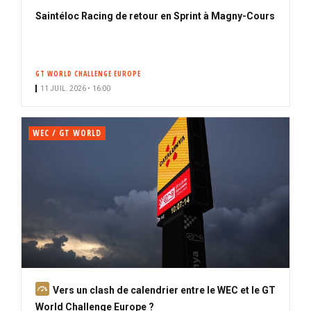
Saintéloc Racing de retour en Sprint à Magny-Cours
GT WORLD CHALLENGE EUROPE
11 JUIL. 2026 • 16:00
WEC / GT WORLD
A
Vers un clash de calendrier entre le WEC et le GT
b
World Challenge Europe ?