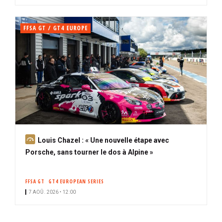
FFSA GT / GT4 EUROPE
A
Louis Chazel : « Une nouvelle étape avec
b
Porsche, sans tourner le dos à Alpine »
o
n
FFSA GT
GT4 EUROPEAN SERIES
n
7 AOÛ. 2026 • 12:00
é