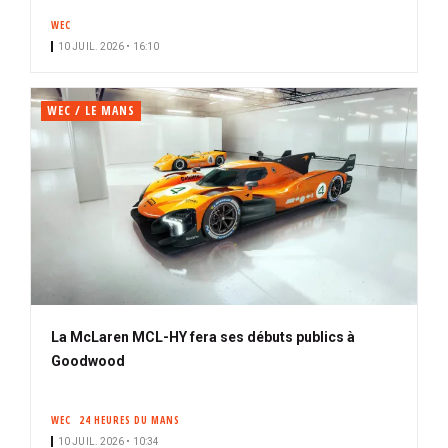
n
WEC
n
10 JUIL. 2026 • 16:10
é
WEC / LE MANS
La McLaren MCL-HY fera ses débuts publics à
Goodwood
WEC
24 HEURES DU MANS
10 JUIL. 2026 • 10:34