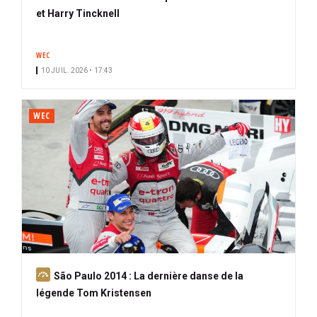
et Harry Tincknell
WEC
10 JUIL. 2026 • 17:43
WEC
A
São Paulo 2014 : La dernière danse de la
b
légende Tom Kristensen
o