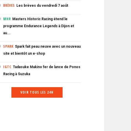
BRÈVES
Les brèves du vendredi 7 août
0
MHR
Masters Historic Racing étend le
0
programme Endurance Legends à Dijon et
au...
SPARK
Spark fait peau neuve avec un nouveau
0
site et bientôt un e-shop
IGTC
Tadasuke Makino fer de lance de Ponos
0
Racing à Suzuka
VOIR TOUS LES 24H