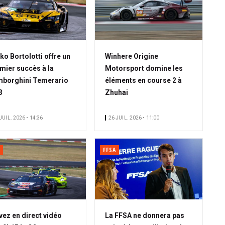
ko Bortolotti offre un
Winhere Origine
mier succès à la
Motorsport domine les
borghini Temerario
éléments en course 2 à
3
Zhuhai
JUIL. 2026 • 14:36
26 JUIL. 2026 • 11:00
FFSA
vez en direct vidéo
La FFSA ne donnera pas