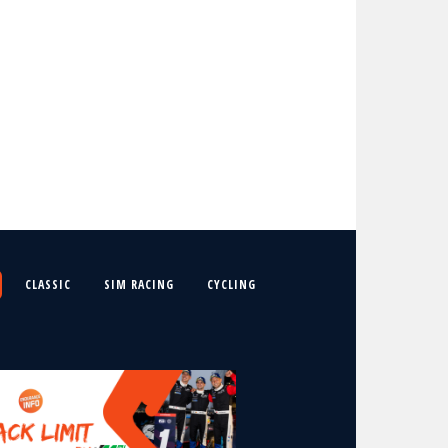
CLASSIC
SIM RACING
CYCLING