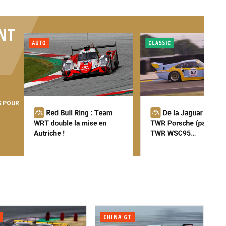
NT
S POUR
CHINA GT