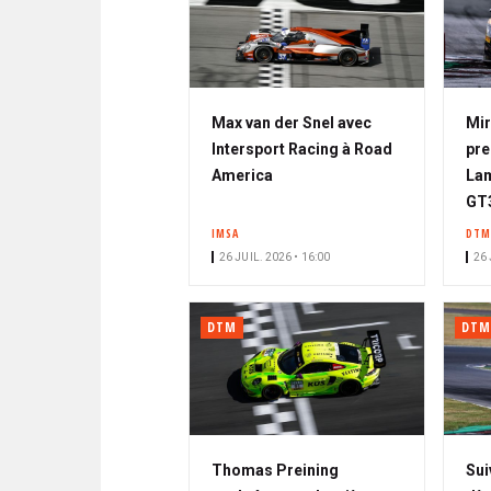
Max van der Snel avec
Mir
Intersport Racing à Road
pre
America
Lam
GT
IMSA
DTM
26 JUIL. 2026 • 16:00
26 
DTM
DTM
Thomas Preining
Sui