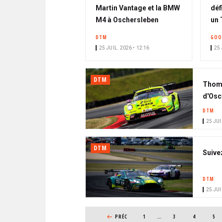
Martin Vantage et la BMW
déf
M4 à Oschersleben
un 
DTM
GO
25 JUIL. 2026 • 12:16
25 
DTM
Thoma
d'Osc
DTM
25 JUI
DTM
Suive
DTM
25 JUI
PAGINATION
PAGE PRÉCÉDENTE
PRÉC
1
…
PAGE
3
PAGE
4
PAG
5