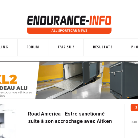
LING
FORUM
T'AS SU ?
RÉSULTATS
PH
2
Road America - Estre sanctionné
suite à son accrochage avec Aitken
0:30