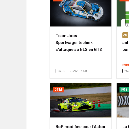
Team Joos
Sportwagentechnik
ant
s'attaque au NLS en GT3
por
END
25 JUIL. 2026 • 18:00
25 
DTM
FOS
BoP modifiée pour l'Aston
La 