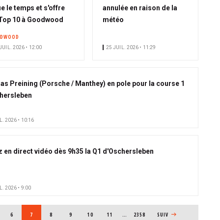
ie le temps et s'offre
annulée en raison de la
Top 10 à Goodwood
météo
ODWOOD
JUIL. 2026 • 12:00
25 JUIL. 2026 • 11:29
s Preining (Porsche / Manthey) en pole pour la course 1
hersleben
L. 2026 • 10:16
z en direct vidéo dès 9h35 la Q1 d'Oschersleben
L. 2026 • 9:00
E
PAGE
6
PAGE COURANTE
7
PAGE
8
PAGE
9
PAGE
10
PAGE
11
…
2358
PAGE SUIVANTE
SUIV