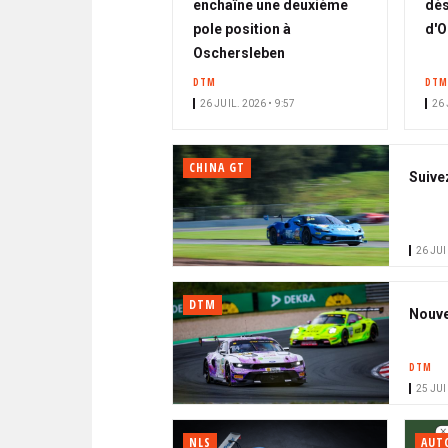
enchaîne une deuxième
dès
pole position à
d'O
Oschersleben
DTM
DTM
26 JUIL. 2026 • 9:57
26 
CHINA GT
Suive
26 JUI
DTM
Nouve
DTM
25 JUI
NLS
AUT