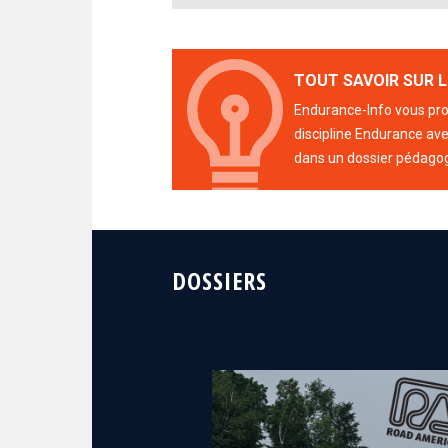
TOUT SAVOIR SUR L
Endurance-Info vous prop
discipline Endurance avec
dans un dossier pédago
DOSSIERS