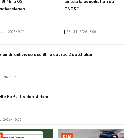
 9h15 la Q2
suite à la conciliation du
schersleben
CNOSF
JUIL. 2026 • 9:00
26 JUIL. 2026 • 8:00
z en direct vidéo dès 8h la course 2 de Zhuhai
L. 2026 • 7:30
lle BoP à Oschersleben
L. 2026 • 19:00
O
DTM