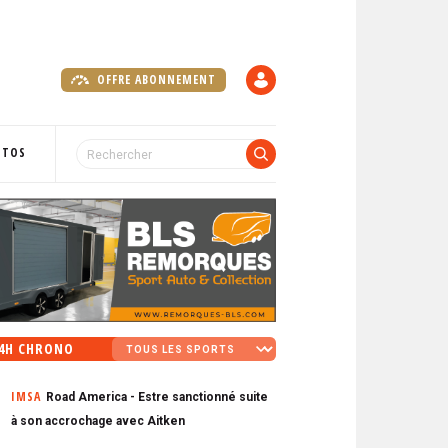
OFFRE ABONNEMENT
C
O
M
P
OTOS
T
E
4H CHRONO
IMSA
Road America - Estre sanctionné suite
à son accrochage avec Aitken