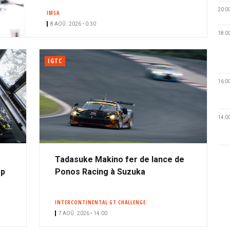
20:0
IMSA
8 AOÛ. 2026 • 0:30
18:0
IGTC
16:0
14:0
Tadasuke Makino fer de lance de
op
Ponos Racing à Suzuka
INTERCONTINENTAL GT CHALLENGE
7 AOÛ. 2026 • 14:00