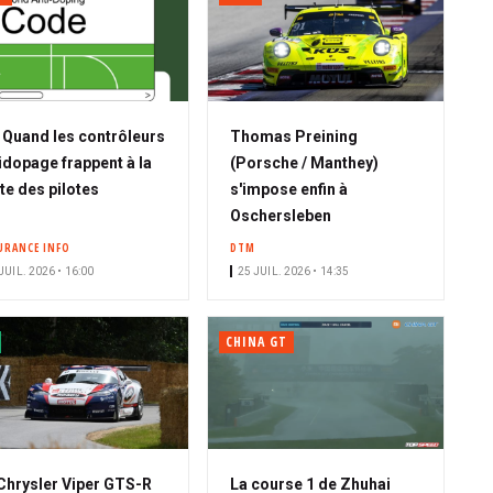
A
Quand les contrôleurs
Thomas Preining
b
idopage frappent à la
(Porsche / Manthey)
o
te des pilotes
s'impose enfin à
n
Oschersleben
n
URANCE INFO
DTM
é
JUIL. 2026 • 16:00
25 JUIL. 2026 • 14:35
CHINA GT
Chrysler Viper GTS-R
La course 1 de Zhuhai