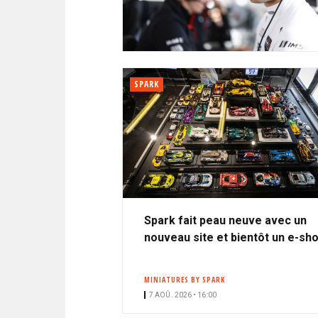
N
i
A
i
C
l
N
p
I
a
P
T
l
A
SPARK
L
E
Spark fait peau neuve avec un
nouveau site et bientôt un e-sh
MINIATURES BY SPARK
7 AOÛ. 2026 • 16:00