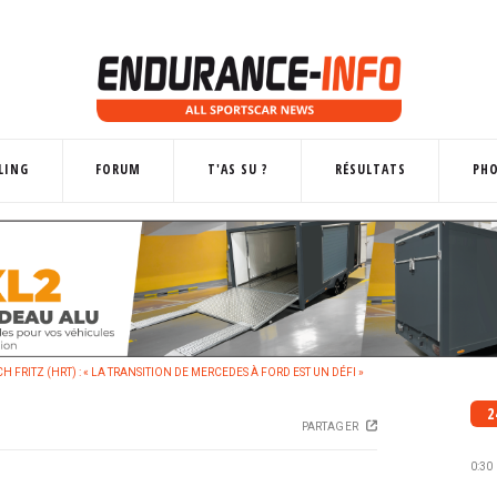
LING
FORUM
T'AS SU ?
RÉSULTATS
PH
H FRITZ (HRT) : « LA TRANSITION DE MERCEDES À FORD EST UN DÉFI »
2
PARTAGER
0:30