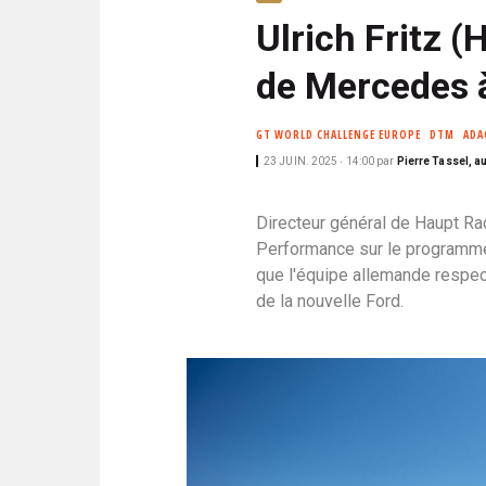
N
i
Ulrich Fritz (
C
p
I
de Mercedes à
a
P
l
A
L
GT WORLD CHALLENGE EUROPE
DTM
ADA
E
23 JUIN. 2025 ‧ 14:00
par
Pierre Tassel, a
Directeur général de Haupt R
Performance sur le programme
que l'équipe allemande respec
de la nouvelle Ford.