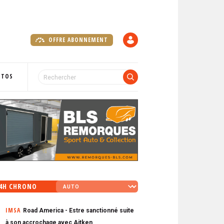
OFFRE ABONNEMENT
C
O
M
P
OTOS
T
E
4H CHRONO
IMSA
Road America - Estre sanctionné suite
à son accrochage avec Aitken