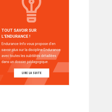
TOUT SAVOIR SUR
L'ENDURANCE !
Endurance-Info vous propose d'en
savoir plus sur la discipline Endurance
avec toutes les subtilités détaillées
dans un dossier pédagogique.
LIRE LA SUITE