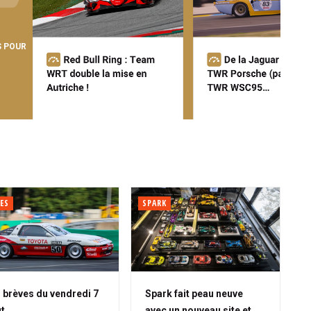
S POUR
ES
SPARK
 brèves du vendredi 7
Spark fait peau neuve
t
avec un nouveau site et