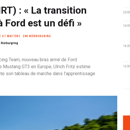
HRT) : « La transition
20:0
 Ford est un défi »
16:0
C GT MASTERS
24H NÜRBURGRING
u Nürburgring
14:0
acing Team, nouveau bras armé de Ford
 Mustang GT3 en Europe, Ulrich Fritz estime
12:0
te son tableau de marche dans l'apprentissage