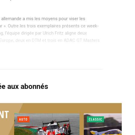
re allemande a mis les moyens pour viser les
r ». Outre les trois exemplaires présents ce week-
 l'équipe dirigée par Ulrich Fritz aligne deux
 Europe, deux en DTM et trois en ADAC GT Masters.
vée aux abonnés
NT