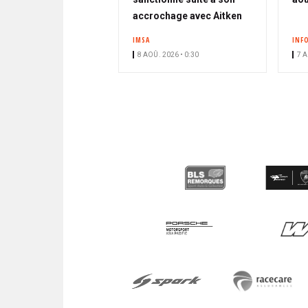
accrochage avec Aitken
IMSA
INF
8 AOÛ. 2026 • 0:30
7 A