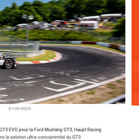
© FORD MEDIA
GT3 EVO pour la Ford Mustang GT3, Haupt Racing
ns le peloton ultra-concurrentiel du GT3.