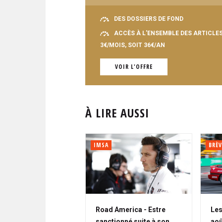
DES DOSSIERS DE FOND
ACCÈS À L'ENSEMBLE DES ARTICLE
3€/MOIS, SOIT 36€/AN
VOIR L'OFFRE
À LIRE AUSSI
IMSA
BRÈV
Road America - Estre
Les
sanctionné suite à son
aoû