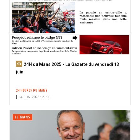
A
24H du Mans 2025 - La Gazette du vendredi 13
b
juin
o
n
24 HEURES DU MANS
n
13 JUIN. 2025 • 21:00
é
LE MANS