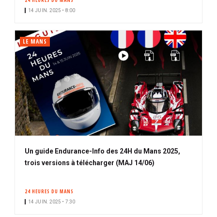
24 HEURES DU MANS
n
14 JUIN. 2025 • 8:00
é
LE MANS
Un guide Endurance-Info des 24H du Mans 2025,
trois versions à télécharger (MAJ 14/06)
24 HEURES DU MANS
14 JUIN. 2025 • 7:30