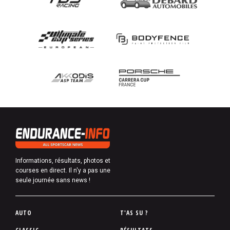
Informations, résultats, photos et
courses en direct. Il n'y a pas une
seule journée sans news !
P
AUTO
T'AS SU ?
i