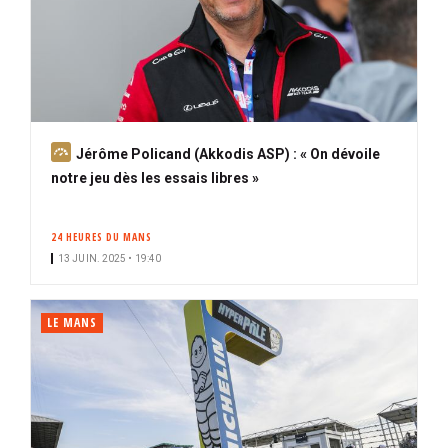
A
Jérôme Policand (Akkodis ASP) : « On dévoile
b
notre jeu dès les essais libres »
o
n
24 HEURES DU MANS
n
13 JUIN. 2025 • 19:40
é
LE MANS