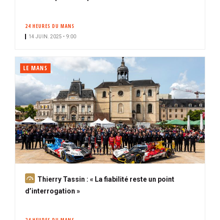
24 HEURES DU MANS
14 JUIN. 2025 • 9:00
LE MANS
A
Thierry Tassin : « La fiabilité reste un point
b
d’interrogation »
o
n