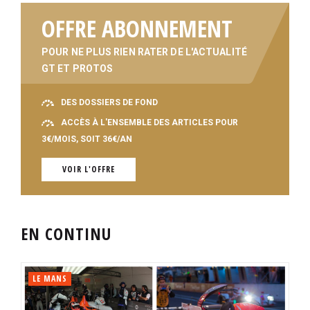
OFFRE ABONNEMENT
POUR NE PLUS RIEN RATER DE L'ACTUALITÉ
GT ET PROTOS
DES DOSSIERS DE FOND
ACCÈS À L'ENSEMBLE DES ARTICLES POUR
3€/MOIS, SOIT 36€/AN
VOIR L'OFFRE
EN CONTINU
LE MANS