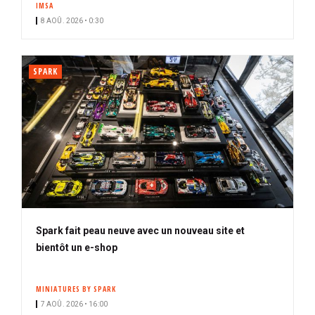
IMSA
i
8 AOÛ. 2026 • 0:30
p
a
l
SPARK
Spark fait peau neuve avec un nouveau site et
bientôt un e-shop
MINIATURES BY SPARK
7 AOÛ. 2026 • 16:00