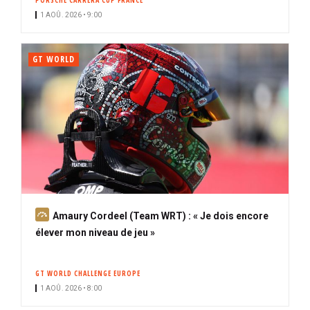
PORSCHE CARRERA CUP FRANCE
1 AOÛ. 2026 • 9:00
GT WORLD
A
Amaury Cordeel (Team WRT) : « Je dois encore
b
élever mon niveau de jeu »
o
n
GT WORLD CHALLENGE EUROPE
n
1 AOÛ. 2026 • 8:00
é