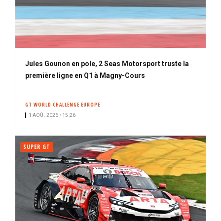
Jules Gounon en pole, 2 Seas Motorsport truste la
première ligne en Q1 à Magny-Cours
GT WORLD CHALLENGE EUROPE
1 AOÛ. 2026 • 15:26
SUPER GT