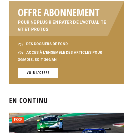
OFFRE ABONNEMENT
POUR NE PLUS RIEN RATER DE L'ACTUALITÉ
GT ET PROTOS
DES DOSSIERS DE FOND
ACCÈS À L'ENSEMBLE DES ARTICLES POUR
3€/MOIS, SOIT 36€/AN
VOIR L'OFFRE
EN CONTINU
PCCF