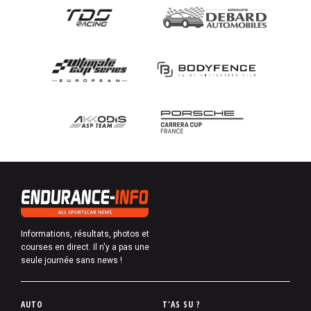
Informations, résultats, photos et
courses en direct. Il n'y a pas une
seule journée sans news !
P
AUTO
T'AS SU ?