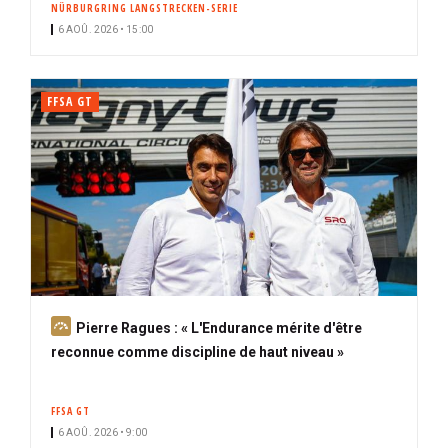
NÜRBURGRING LANGSTRECKEN-SERIE
i
6 AOÛ. 2026 • 15:00
p
a
l
FFSA GT
A
Pierre Ragues : « L'Endurance mérite d'être
b
reconnue comme discipline de haut niveau »
o
n
FFSA GT
n
6 AOÛ. 2026 • 9:00
é