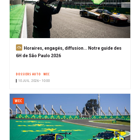
A
Horaires, engagés, diffusion... Notre guide des
b
6H de São Paulo 2026
o
n
DOSSIERS AUTO
WEC
n
10 JUIL. 2026 • 10:00
é
WEC