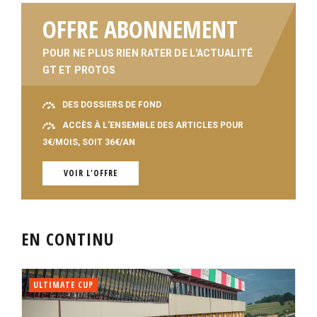
OFFRE ABONNEMENT
POUR NE PLUS RIEN RATER DE L'ACTUALITÉ
GT ET PROTOS
DES DOSSIERS DE FOND
ACCÈS À L'ENSEMBLE DES ARTICLES POUR
3€/MOIS, SOIT 36€/AN
VOIR L'OFFRE
EN CONTINU
ULTIMATE CUP