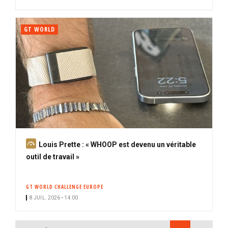
GT WORLD
A
Louis Prette : « WHOOP est devenu un véritable
b
outil de travail »
o
n
GT WORLD CHALLENGE EUROPE
n
8 JUIL. 2026 • 14:00
é
PAGINATION