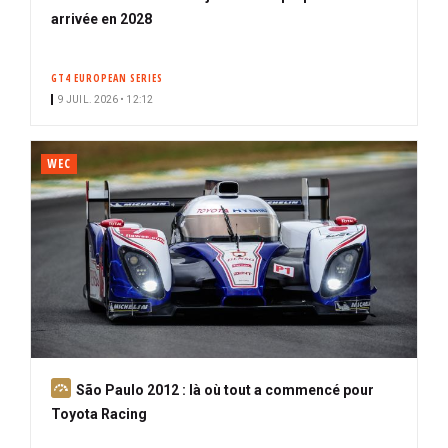
arrivée en 2028
GT4 EUROPEAN SERIES
9 JUIL. 2026 • 12:12
WEC
A
São Paulo 2012 : là où tout a commencé pour
b
Toyota Racing
o