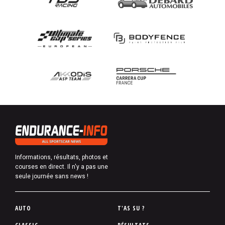
Informations, résultats, photos et
courses en direct. Il n'y a pas une
seule journée sans news !
P
AUTO
T'AS SU ?
i