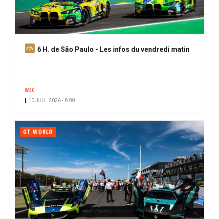
A
6 H. de São Paulo - Les infos du vendredi matin
b
o
n
WEC
n
10 JUIL. 2026 • 8:00
é
GT WORLD