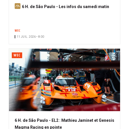
A
6 H. de São Paulo - Les infos du samedi matin
b
o
n
WEC
n
11 JUIL. 2026 • 8:00
é
WEC
6 H. de São Paulo - EL2 : Mathieu Jaminet et Genesis
Magma Racing en pointe