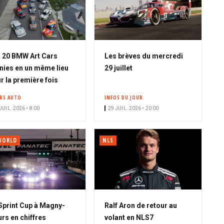
 20 BMW Art Cars
Les brèves du mercredi
nies en un même lieu
29 juillet
r la première fois
ERS AUTO
INFOS DU JOUR
JUIL. 2026 • 8:00
29 JUIL. 2026 • 20:00
WORLD
NLS
Sprint Cup à Magny-
Ralf Aron de retour au
rs en chiffres
volant en NLS7