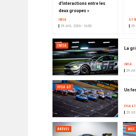
d'interactions entre les
deux groupes »
IMSA
GT 
29 JUIL. 2026 • 16:00
29 
IMSA
La gr
IMSA
29 JUI
FFSA GT
Un fe
FFSA GT
29 JUI
BRÈVES
WEC