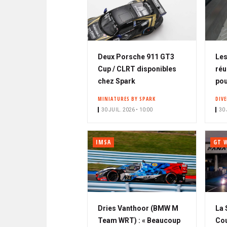
Deux Porsche 911 GT3
Les
Cup / CLRT disponibles
réu
chez Spark
pou
MINIATURES BY SPARK
DIV
30 JUIL. 2026 • 10:00
30 
IMSA
GT 
Dries Vanthoor (BMW M
La 
Team WRT) : « Beaucoup
Cou