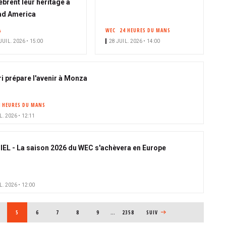
èbrent leur héritage à
ad America
A
WEC
24 HEURES DU MANS
JUIL. 2026 • 15:00
28 JUIL. 2026 • 14:00
ri prépare l'avenir à Monza
4 HEURES DU MANS
L. 2026 • 12:11
IEL - La saison 2026 du WEC s'achèvera en Europe
L. 2026 • 12:00
AGE
PAGE COURANTE
5
PAGE
6
PAGE
7
PAGE
8
PAGE
9
…
2358
PAGE SUIVANTE
SUIV