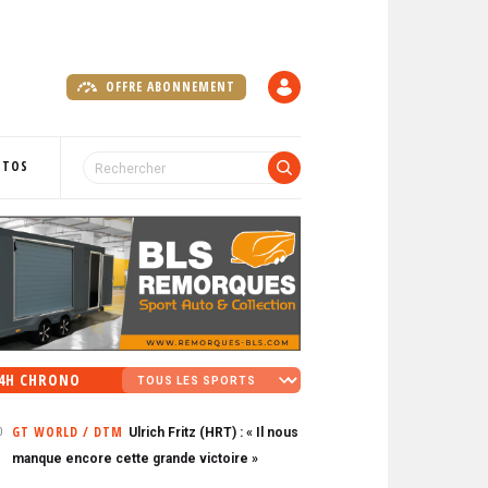
OFFRE ABONNEMENT
C
O
M
P
OTOS
T
E
4H CHRONO
GT WORLD / DTM
Ulrich Fritz (HRT) : « Il nous
0
manque encore cette grande victoire »