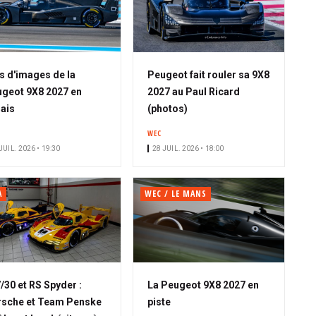
s d'images de la
Peugeot fait rouler sa 9X8
geot 9X8 2027 en
2027 au Paul Ricard
ais
(photos)
WEC
JUIL. 2026 • 19:30
28 JUIL. 2026 • 18:00
A
WEC / LE MANS
/30 et RS Spyder :
La Peugeot 9X8 2027 en
sche et Team Penske
piste