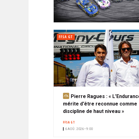
N
i
A
i
C
l
N
p
I
a
P
T
l
A
FFSA GT
L
E
Pierre Ragues : « L'Enduranc
A
mérite d'être reconnue comme
b
discipline de haut niveau »
o
n
FFSA GT
n
6 AOÛ. 2026 • 9:00
é