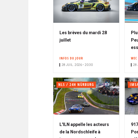
Les brèves du mardi 28
Plu
juillet
Peu
ess
INFOS DU JOUR
WEC
28 JUIL. 2026 • 20:30
28 
NLS / 24H NÜRBURG
IMS
L'ILN appelle les acteurs
917
de la Nordschleife à
Por