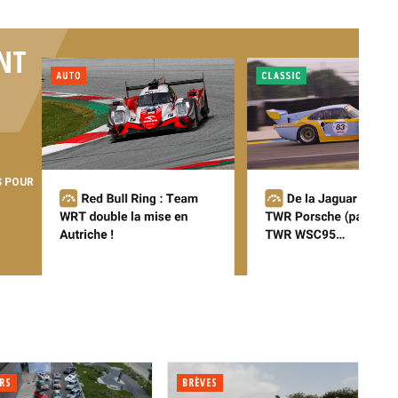
NT
S POUR
RS
BRÈVES