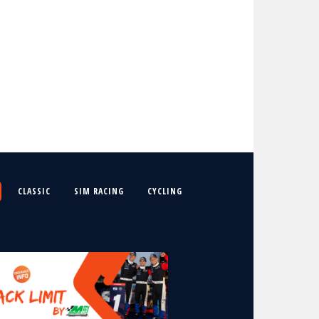
CLASSIC
SIM RACING
CYCLING