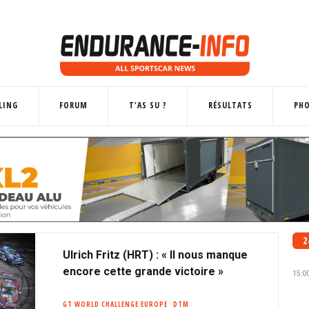
LING
FORUM
T'AS SU ?
RÉSULTATS
PH
2
Ulrich Fritz (HRT) : « Il nous manque
encore cette grande victoire »
15:0
GT WORLD CHALLENGE EUROPE
DTM