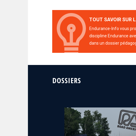
TOUT SAVOIR SUR L
Endurance-Info vous prop
discipline Endurance avec
dans un dossier pédago
DOSSIERS