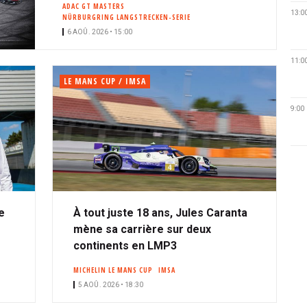
ADAC GT MASTERS
13:0
NÜRBURGRING LANGSTRECKEN-SERIE
6 AOÛ. 2026 • 15:00
11:0
LE MANS CUP / IMSA
9:00
e
À tout juste 18 ans, Jules Caranta
mène sa carrière sur deux
continents en LMP3
MICHELIN LE MANS CUP
IMSA
5 AOÛ. 2026 • 18:30