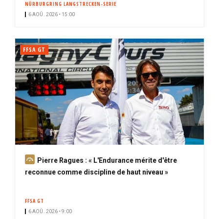
NÜRBURGRING LANGSTRECKEN-SERIE
i
6 AOÛ. 2026 • 15:00
p
a
l
FFSA GT
A
Pierre Ragues : « L'Endurance mérite d'être
b
reconnue comme discipline de haut niveau »
o
n
FFSA GT
n
6 AOÛ. 2026 • 9:00
é