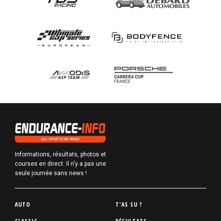
Informations, résultats, photos et
courses en direct. Il n'y a pas une
seule journée sans news !
P
AUTO
T'AS SU ?
i