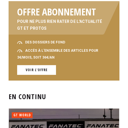
OFFRE ABONNEMENT
POUR NE PLUS RIEN RATER DE L'ACTUALITÉ
GT ET PROTOS
DES DOSSIERS DE FOND
ACCÈS À L'ENSEMBLE DES ARTICLES POUR
3€/MOIS, SOIT 36€/AN
VOIR L'OFFRE
EN CONTINU
GT WORLD