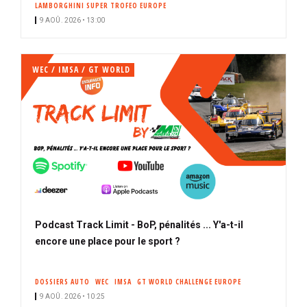
LAMBORGHINI SUPER TROFEO EUROPE
i
9 AOÛ. 2026 • 13:00
p
a
l
WEC / IMSA / GT WORLD
Podcast Track Limit - BoP, pénalités ... Y'a-t-il
encore une place pour le sport ?
DOSSIERS AUTO
WEC
IMSA
GT WORLD CHALLENGE EUROPE
9 AOÛ. 2026 • 10:25