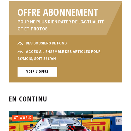
OFFRE ABONNEMENT
POUR NE PLUS RIEN RATER DE L'ACTUALITÉ
GT ET PROTOS
DES DOSSIERS DE FOND
ACCÈS À L'ENSEMBLE DES ARTICLES POUR
3€/MOIS, SOIT 36€/AN
VOIR L'OFFRE
EN CONTINU
GT WORLD