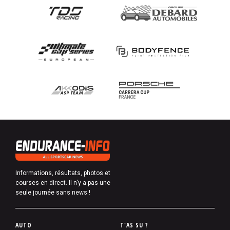
Informations, résultats, photos et
courses en direct. Il n'y a pas une
seule journée sans news !
P
AUTO
T'AS SU ?