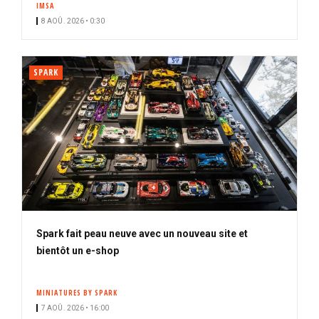
IMSA
i
8 AOÛ. 2026 • 0:30
p
a
l
SPARK
Spark fait peau neuve avec un nouveau site et
bientôt un e-shop
MINIATURES BY SPARK
7 AOÛ. 2026 • 16:00