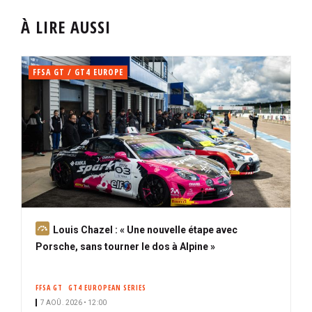
À LIRE AUSSI
FFSA GT / GT4 EUROPE
A
Louis Chazel : « Une nouvelle étape avec
b
Porsche, sans tourner le dos à Alpine »
o
n
FFSA GT
GT4 EUROPEAN SERIES
n
7 AOÛ. 2026 • 12:00