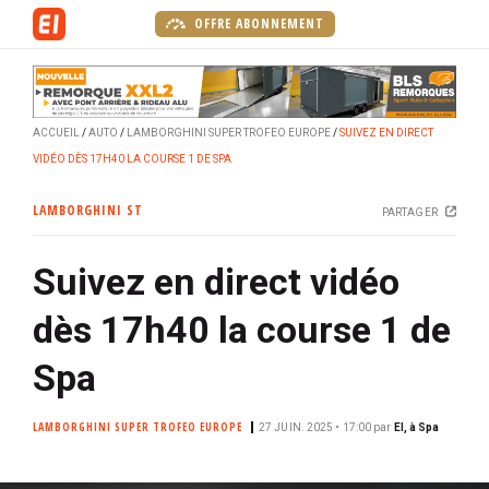
A
OFFRE ABONNEMENT
l
l
e
r
ACCUEIL
AUTO
LAMBORGHINI SUPER TROFEO EUROPE
SUIVEZ EN DIRECT
a
VIDÉO DÈS 17H40 LA COURSE 1 DE SPA
u
c
LAMBORGHINI ST
PARTAGER
o
n
Suivez en direct vidéo
t
e
dès 17h40 la course 1 de
n
u
Spa
p
r
LAMBORGHINI SUPER TROFEO EUROPE
27 JUIN. 2025 • 17:00
par
EI, à Spa
i
n
c