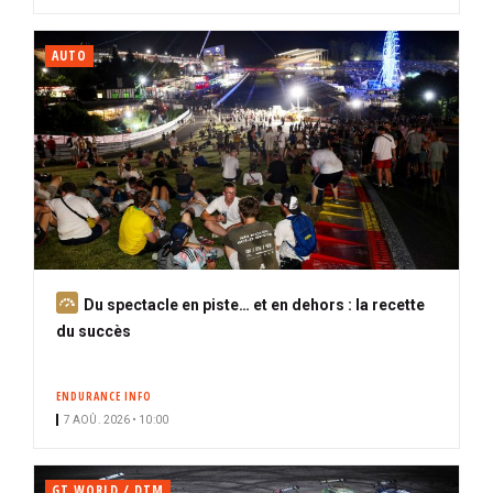
é
AUTO
A
Du spectacle en piste… et en dehors : la recette
b
du succès
o
n
ENDURANCE INFO
n
7 AOÛ. 2026 • 10:00
é
GT WORLD / DTM