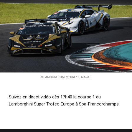
i
p
a
l
© LAMBORGHINI MEDIA / E. MAGGI
Suivez en direct vidéo dès 17h40 la course 1 du
Lamborghini Super Trofeo Europe à Spa-Francorchamps.