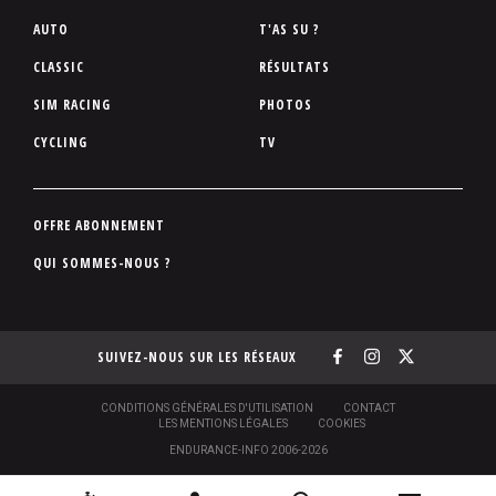
P
AUTO
T'AS SU ?
i
CLASSIC
RÉSULTATS
e
SIM RACING
PHOTOS
d
d
CYCLING
TV
e
p
a
P
OFFRE ABONNEMENT
g
i
QUI SOMMES-NOUS ?
e
e
d
d
SUIVEZ-NOUS SUR LES RÉSEAUX
e
p
a
S
CONDITIONS GÉNÉRALES D'UTILISATION
CONTACT
O
LES MENTIONS LÉGALES
COOKIES
g
U
ENDURANCE-INFO 2006-2026
S
e
-
P
N
N
[
2
C
R