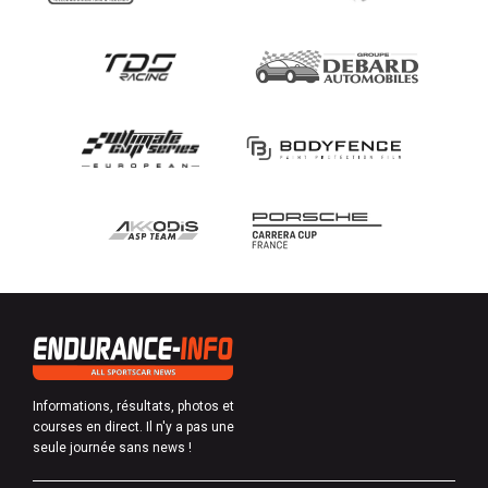
Informations, résultats, photos et
courses en direct. Il n'y a pas une
seule journée sans news !