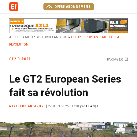
A
OFFRE ABONNEMENT
l
l
e
r
ACCUEIL
AUTO
GT2 EUROPEAN SERIES
LE GT2 EUROPEAN SERIES FAIT SA
a
RÉVOLUTION
u
c
GT2 EUROPE
PARTAGER
o
n
Le GT2 European Series
t
e
fait sa révolution
n
u
GT2 EUROPEAN SERIES
p
27 JUIN. 2025 • 17:04
par
EI, à Spa
r
i
n
c