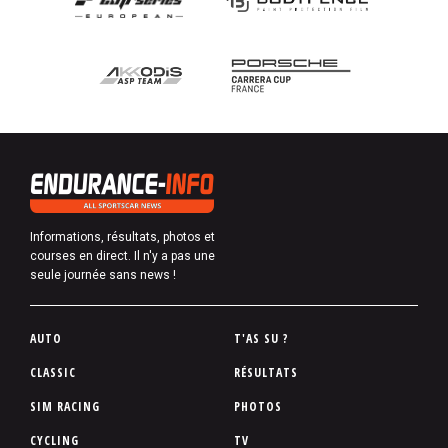
Informations, résultats, photos et
courses en direct. Il n'y a pas une
seule journée sans news !
P
AUTO
T'AS SU ?
i
CLASSIC
RÉSULTATS
e
SIM RACING
PHOTOS
d
d
CYCLING
TV