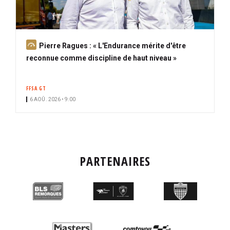
A
Pierre Ragues : « L'Endurance mérite d'être
b
reconnue comme discipline de haut niveau »
o
n
FFSA GT
n
6 AOÛ. 2026 • 9:00
é
PARTENAIRES