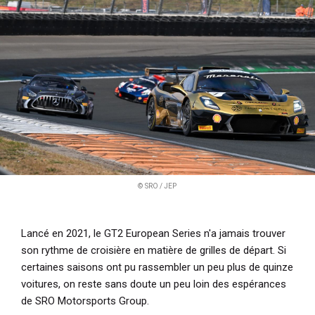
i
p
a
l
© SRO / JEP
Lancé en 2021, le GT2 European Series n'a jamais trouver
son rythme de croisière en matière de grilles de départ. Si
certaines saisons ont pu rassembler un peu plus de quinze
voitures, on reste sans doute un peu loin des espérances
de SRO Motorsports Group.