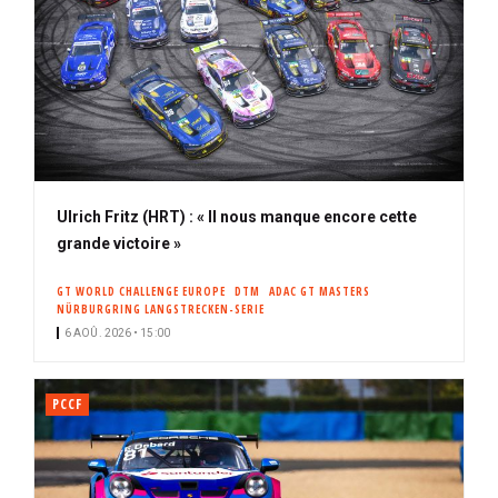
Ulrich Fritz (HRT) : « Il nous manque encore cette
grande victoire »
GT WORLD CHALLENGE EUROPE
DTM
ADAC GT MASTERS
NÜRBURGRING LANGSTRECKEN-SERIE
6 AOÛ. 2026 • 15:00
PCCF