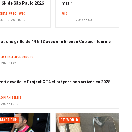
o
o
 6H de São Paulo 2026
matin
n
n
SIERS AUTO
WEC
WEC
n
n
JUIL. 2026 • 10:00
10 JUIL. 2026 • 8:00
é
é
o : une grille de 44 GT3 avec une Bronze Cup bien fournie
LD CHALLENGE EUROPE
. 2026 • 14:51
ati dévoile le Project GT4 et prépare son arrivée en 2028
ROPEAN SERIES
. 2026 • 12:12
IMATE CUP
GT WORLD