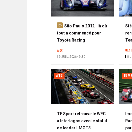
A
São Paulo 2012 : là où
Sté
b
tout a commencé pour
re
o
Toyota Racing
Tea
n
WEC
ULT
n
9 JUIL. 2026 • 9:30
8 J
é
WEC
ELM
TF Sport retrouve le WEC
Imo
à Interlagos avec le statut
Rac
de leader LMGT3
par