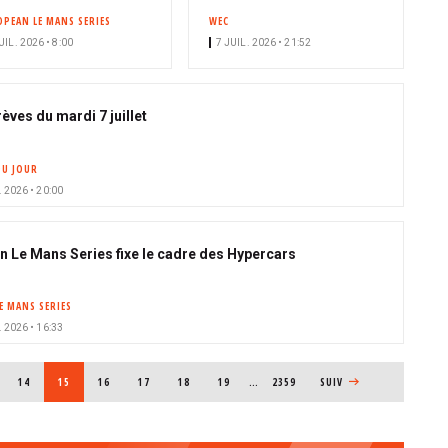
OPEAN LE MANS SERIES
WEC
UIL. 2026 • 8:00
7 JUIL. 2026 • 21:52
èves du mardi 7 juillet
DU JOUR
. 2026 • 20:00
an Le Mans Series fixe le cadre des Hypercars
E MANS SERIES
. 2026 • 16:33
E
PAGE
14
PAGE COURANTE
15
PAGE
16
PAGE
17
PAGE
18
PAGE
19
…
2359
PAGE SUIVANTE
SUIV