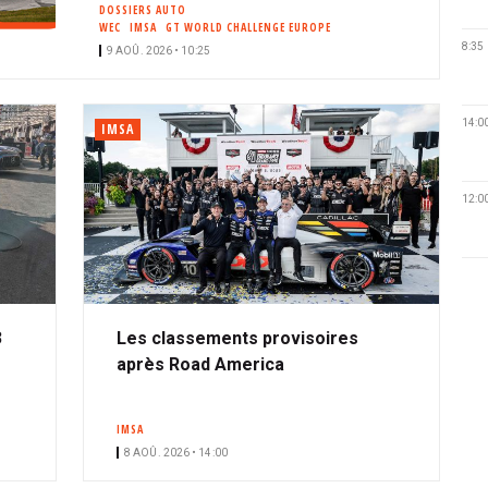
DOSSIERS AUTO
WEC
IMSA
GT WORLD CHALLENGE EUROPE
8:35
9 AOÛ. 2026 • 10:25
14:0
IMSA
12:0
3
Les classements provisoires
après Road America
IMSA
8 AOÛ. 2026 • 14:00