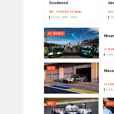
Goodwood
des
WEC
24 HEURES DU MANS
DOS
10 JUIL. 2026 • 10:34
10 
GT WORLD
Misan
GT WOR
9 JUIL
GT4
Maser
GT4 EU
9 JUIL
WEC
ULT