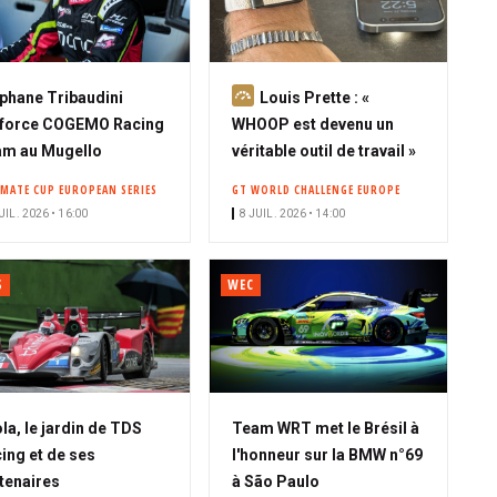
A
phane Tribaudini
Louis Prette : «
b
nforce COGEMO Racing
WHOOP est devenu un
o
m au Mugello
véritable outil de travail »
n
IMATE CUP EUROPEAN SERIES
GT WORLD CHALLENGE EUROPE
n
UIL. 2026 • 16:00
8 JUIL. 2026 • 14:00
é
S
WEC
la, le jardin de TDS
Team WRT met le Brésil à
ing et de ses
l'honneur sur la BMW n°69
tenaires
à São Paulo