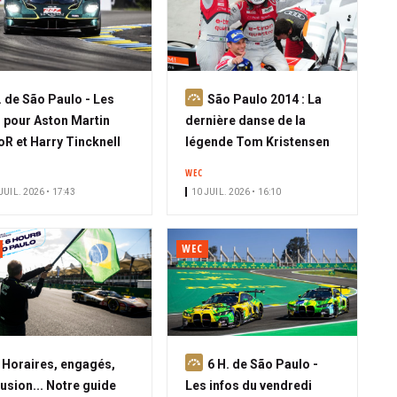
A
. de São Paulo - Les
São Paulo 2014 : La
b
 pour Aston Martin
dernière danse de la
o
R et Harry Tincknell
légende Tom Kristensen
n
WEC
n
JUIL. 2026 • 17:43
10 JUIL. 2026 • 16:10
é
WEC
A
A
Horaires, engagés,
6 H. de São Paulo -
b
b
fusion... Notre guide
Les infos du vendredi