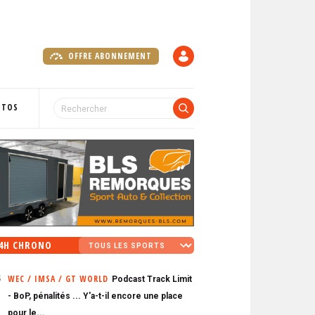
OFFRE ABONNEMENT
C
O
M
P
OTOS
T
E
4H CHRONO
WEC / IMSA / GT WORLD
Podcast Track Limit
5
- BoP, pénalités ... Y'a-t-il encore une place
pour le...