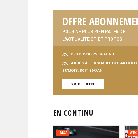
OFFRE ABONNEME
POUR NE PLUS RIEN RATER DE
L'ACTUALITÉ GT ET PROTOS
DES DOSSIERS DE FOND
ACCÈS À L'ENSEMBLE DES ARTICLE
3€/MOIS, SOIT 36€/AN
VOIR L'OFFRE
EN CONTINU
IMSA
WEC