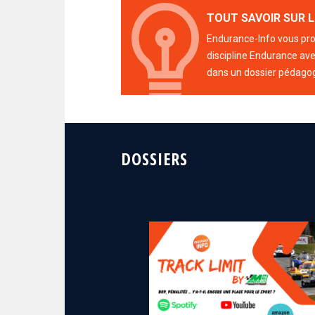
TOUT SAVOIR SUR L
Endurance-Info vous prop
discipline Endurance avec
dans un dossier pédago
DOSSIERS