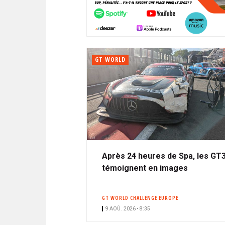
N
i
A
i
C
l
N
p
I
a
P
T
l
A
GT WORLD
L
E
Après 24 heures de Spa, les GT
témoignent en images
GT WORLD CHALLENGE EUROPE
9 AOÛ. 2026 • 8:35