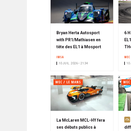
Bryan Herta Autosport
6 H
with PR1/Mathiasen en
EL1
tête des EL1 à Mosport
THo
IMSA
WEC
10 JUIL. 2026 • 21:34
10 
WEC / LE MANS
WEC
La McLaren MCL-HY fera
ses débuts publics à
dif