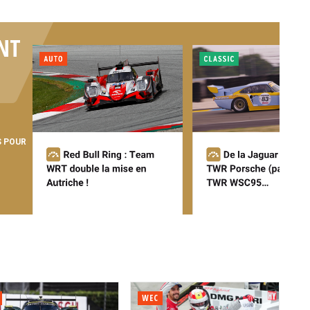
NT
S POUR
WEC