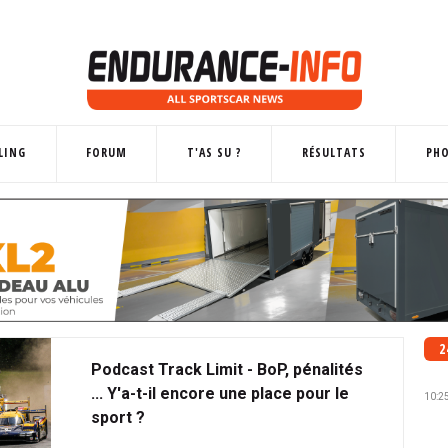
LING
FORUM
T'AS SU ?
RÉSULTATS
PH
2
Podcast Track Limit - BoP, pénalités
... Y'a-t-il encore une place pour le
10:2
sport ?