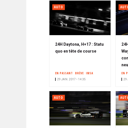
AUTO
AUT
24H Daytona, H+17 : Statu
24H
quo en tête de course
Way
com
neu
EN PASSANT
BRÈVE
IMSA
EN 
29 JAN. 2017 • 14:35
29 
AUTO
AUT