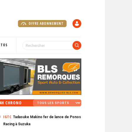
OFFRE ABONNEMENT
C
O
M
P
OTOS
T
E
4H CHRONO
IGTC
Tadasuke Makino fer de lance de Ponos
0
Racing à Suzuka