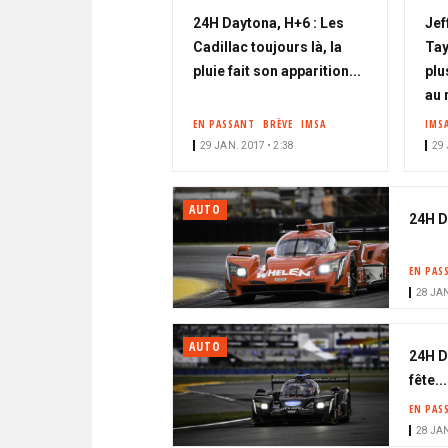
24H Daytona, H+6 : Les
Jef
Cadillac toujours là, la
Tay
pluie fait son apparition...
plu
au 
EN PASSANT
BRÈVE
IMSA
IMS
29 JAN. 2017 • 2:38
29 
AUTO
24H D
EN PAS
28 JAN
AUTO
24H D
fête...
EN PAS
28 JAN