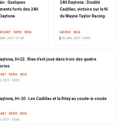
éo : Quelques
24H Daytona : Doublé
ents forts des 24H
Cadillac, victoire sur le fil
Daytona
du Wayne Taylor Racing
PASSANT
BRÈVE
IMSA
GALERIE
IMSA
JAN. 2017 • 21:04
29 JAN. 2017 • 20:44
aytona, H+22 : Rien n'est joué dans trois des quatre
ories
SANT
BRÈVE
IMSA
. 2017 • 18:32
aytona, H+ 20 : Les Cadillac et la Riley au coude-à-coude
SANT
BRÈVE
IMSA
. 2017 • 16:36