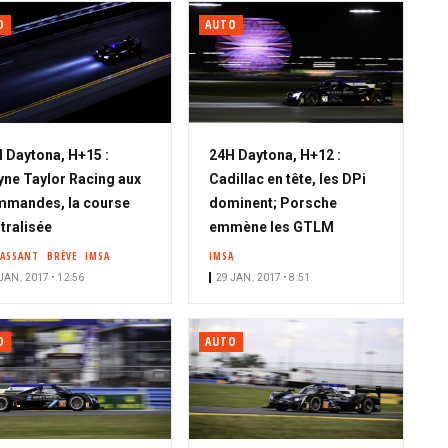
O
AUTO
 Daytona, H+15 :
24H Daytona, H+12 :
ne Taylor Racing aux
Cadillac en tête, les DPi
mandes, la course
dominent; Porsche
tralisée
emmène les GTLM
PASSANT
BRÈVE
IMSA
IMSA
JAN. 2017 • 12:56
29 JAN. 2017 • 8:51
O
AUTO