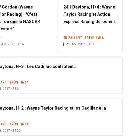
f Gordon (Wayne
24H Daytona, H+4 : Wayne
lor Racing) : "C'est
Taylor Racing et Action
s fou que la NASCAR
Express Racing déroulent
restart"
A
EN PASSANT
BRÈVE
IMSA
JAN. 2017 • 1:16
29 JAN. 2017 • 0:31
aytona, H+3 : Les Cadillac contrôlent...
SANT
BRÈVE
IMSA
. 2017 • 23:31
aytona, H+2 : Wayne Taylor Racing et les Cadillac à la
SANT
BRÈVE
IMSA
. 2017 • 22:32