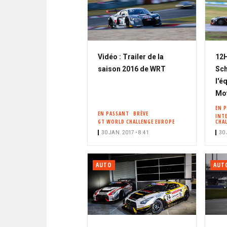
Vidéo : Trailer de la
12H
saison 2016 de WRT
Sch
l'é
Mo
EN 
EN PASSANT
BRÈVE
INT
GT WORLD CHALLENGE EUROPE
CHA
30 JAN. 2017 • 8:41
30 
AUTO
AUT