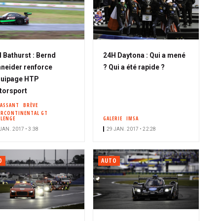
 Bathurst : Bernd
24H Daytona : Qui a mené
neider renforce
? Qui a été rapide ?
quipage HTP
torsport
PASSANT
BRÈVE
ERCONTINENTAL GT
LLENGE
GALERIE
IMSA
JAN. 2017 • 3:38
29 JAN. 2017 • 22:28
O
AUTO