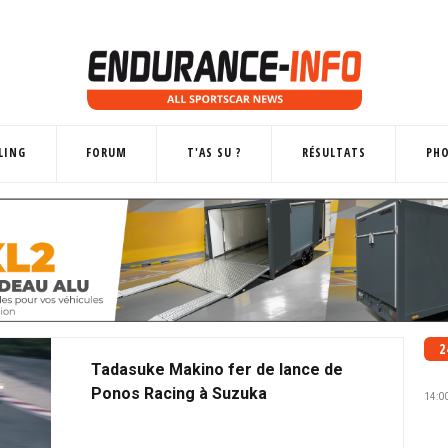
LING
FORUM
T'AS SU ?
RÉSULTATS
PH
2
Tadasuke Makino fer de lance de
Ponos Racing à Suzuka
14:0