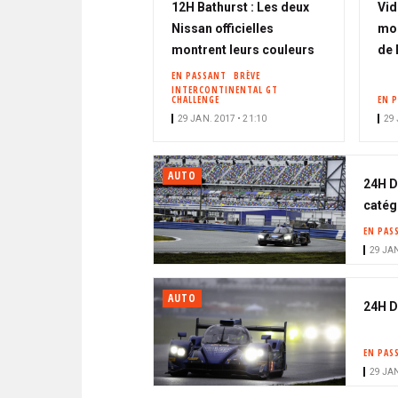
12H Bathurst : Les deux
Vid
Nissan officielles
mom
montrent leurs couleurs
de 
EN PASSANT
BRÈVE
INTERCONTINENTAL GT
CHALLENGE
EN 
29 JAN. 2017 • 21:10
29 
AUTO
24H D
catég
EN PAS
29 JAN
AUTO
24H D
EN PAS
29 JAN