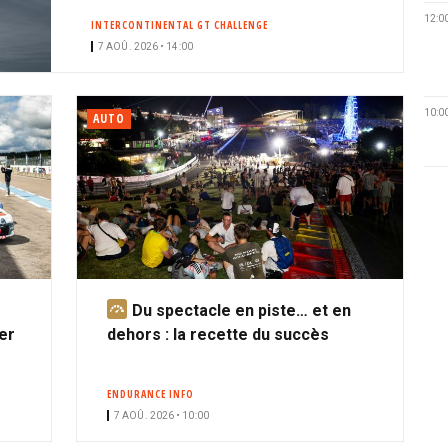
12:0
INTERCONTINENTAL GT CHALLENGE
7 AOÛ. 2026 • 14:00
10:0
AUTO
Du spectacle en piste… et en
A
er
dehors : la recette du succès
b
o
n
ENDURANCE INFO
n
7 AOÛ. 2026 • 10:00
é