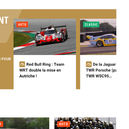
NT
S POUR
O
AUTO