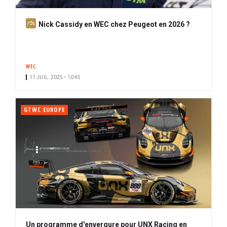
A
Nick Cassidy en WEC chez Peugeot en 2026 ?
b
o
n
WEC
n
11 JUIL. 2025 • 10:45
é
GTWC EUROPE
Un programme d'envergure pour UNX Racing en