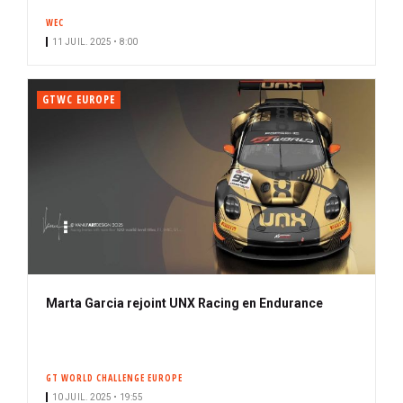
n
WEC
n
11 JUIL. 2025 • 8:00
é
GTWC EUROPE
Marta Garcia rejoint UNX Racing en Endurance
GT WORLD CHALLENGE EUROPE
10 JUIL. 2025 • 19:55