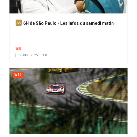
A
6H de São Paulo - Les infos du samedi matin
b
o
n
WEC
n
12 JUIL. 2025 • 8:00
é
WEC