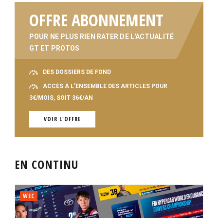
OFFRE ABONNEMENT
POUR NE PLUS RIEN RATER DE L'ACTUALITÉ
GT ET PROTOS
DES DOSSIERS DE FOND
ACCÈS À L'ENSEMBLE DES ARTICLES POUR
3€/MOIS, SOIT 36€/AN
VOIR L'OFFRE
EN CONTINU
WEC