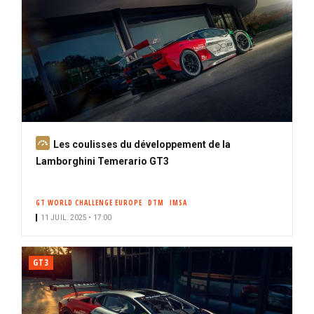
A
Les coulisses du développement de la
b
Lamborghini Temerario GT3
o
n
GT WORLD CHALLENGE EUROPE
DTM
IMSA
n
11 JUIL. 2025 • 17:00
é
GT3