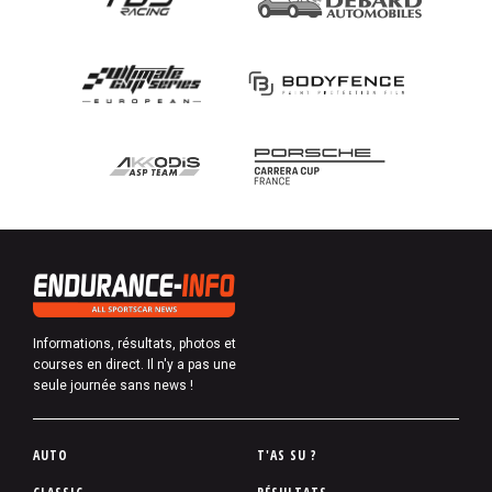
Informations, résultats, photos et
courses en direct. Il n'y a pas une
seule journée sans news !
P
AUTO
T'AS SU ?
i