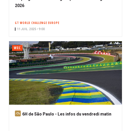
2026
GT WORLD CHALLENGE EUROPE
11 JUIL. 2025 • 9:00
WEC
A
6H de São Paulo - Les infos du vendredi matin
b
o