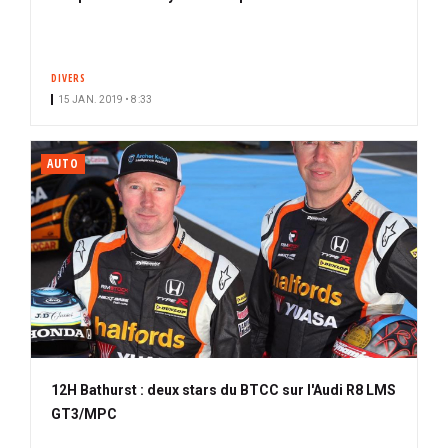
DIVERS
15 JAN. 2019 • 8:33
AUTO
12H Bathurst : deux stars du BTCC sur l'Audi R8 LMS
GT3/MPC