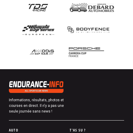
Informations, résultats, photos et
courses en direct. Il n'y a pas une
seule journée sans news !
P
AUTO
T'AS SU ?