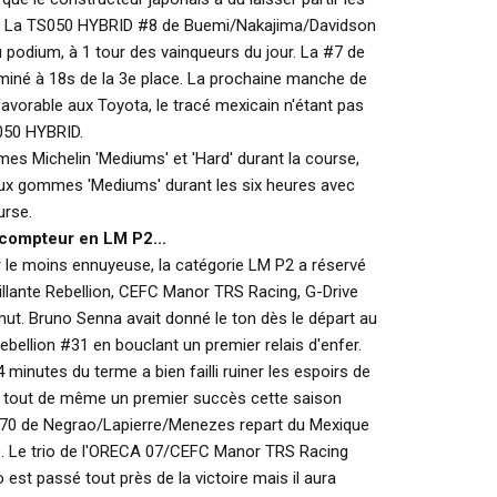
t. La TS050 HYBRID #8 de Buemi/Nakajima/Davidson
 podium, à 1 tour des vainqueurs du jour. La #7 de
né à 18s de la 3e place. La prochaine manche de
 favorable aux Toyota, le tracé mexicain n'étant pas
S050 HYBRID.
es Michelin 'Mediums' et 'Hard' durant la course,
aux gommes 'Mediums' durant les six heures avec
urse.
 compteur en LM P2...
r le moins ennuyeuse, la catégorie LM P2 a réservé
illante Rebellion, CEFC Manor TRS Racing, G-Drive
ut. Bruno Senna avait donné le ton dès le départ au
ebellion #31 en bouclant un premier relais d'enfer.
minutes du terme a bien failli ruiner les espoirs de
t tout de même un premier succès cette saison
A470 de Negrao/Lapierre/Menezes repart du Mexique
ce. Le trio de l'ORECA 07/CEFC Manor TRS Racing
t passé tout près de la victoire mais il aura