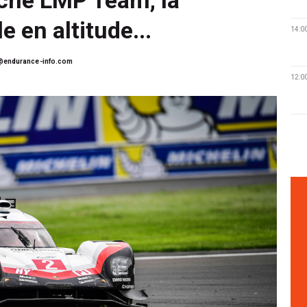
e en altitude...
14:0
@endurance-info.com
12:0