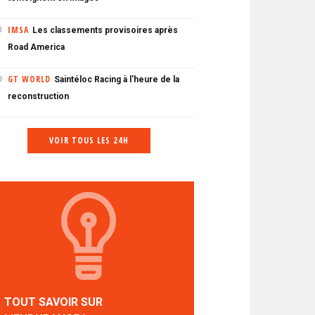
IMSA
Les classements provisoires après
0
Road America
GT WORLD
Saintéloc Racing à l'heure de la
0
reconstruction
VOIR TOUS LES 24H
TOUT SAVOIR SUR