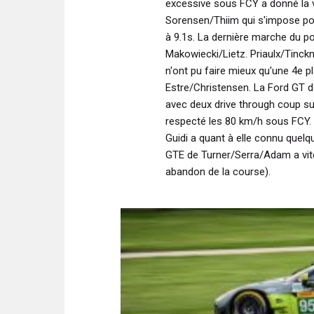
excessive sous FCY a donné la v
Sorensen/Thiim qui s'impose pou
à 9.1s. La dernière marche du p
Makowiecki/Lietz. Priaulx/Tinckn
n'ont pu faire mieux qu'une 4e 
Estre/Christensen. La Ford GT d
avec deux drive through coup su
respecté les 80 km/h sous FCY.
Guidi a quant à elle connu quel
GTE de Turner/Serra/Adam a vit
abandon de la course).