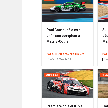
Paul Cauhaupé ouvre
Sui
enfin son compteur à
dès
Magny-Cours
Ma
PORSCHE CARRERA CUP FRANCE
POR
1 AOÛ. 2026 • 16:32
1 A
SUPER GT
FFSA
Première pole et triplé
Dou