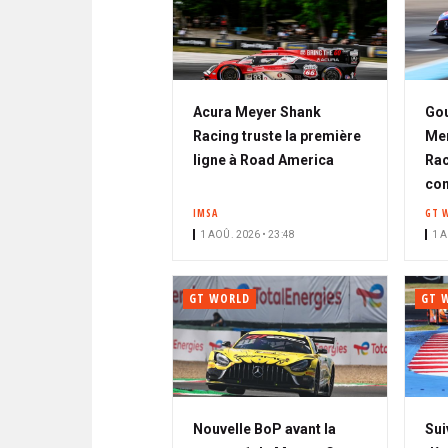
Acura Meyer Shank
Gou
Racing truste la première
Mer
ligne à Road America
Rac
co
IMSA
GT 
1 AOÛ. 2026 • 23:48
1 A
GT WORLD
GT 
Nouvelle BoP avant la
Sui