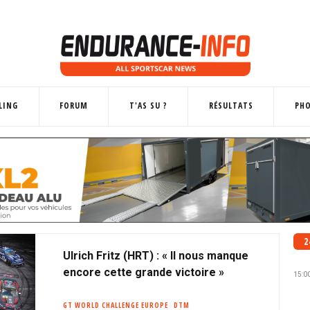
LING
FORUM
T'AS SU ?
RÉSULTATS
PH
2
Ulrich Fritz (HRT) : « Il nous manque
encore cette grande victoire »
15:0
GT WORLD CHALLENGE EUROPE
DTM