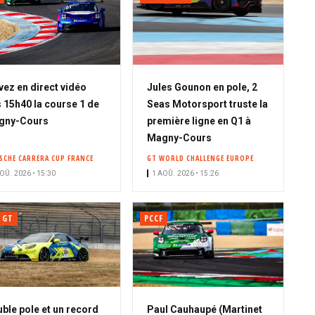
vez en direct vidéo
Jules Gounon en pole, 2
 15h40 la course 1 de
Seas Motorsport truste la
gny-Cours
première ligne en Q1 à
Magny-Cours
SCHE CARRERA CUP FRANCE
GT WORLD CHALLENGE EUROPE
OÛ. 2026 • 15:30
1 AOÛ. 2026 • 15:26
 GT
PCCF
ble pole et un record
Paul Cauhaupé (Martinet