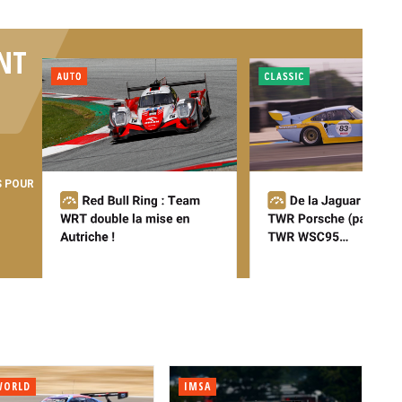
NT
S POUR
WORLD
IMSA