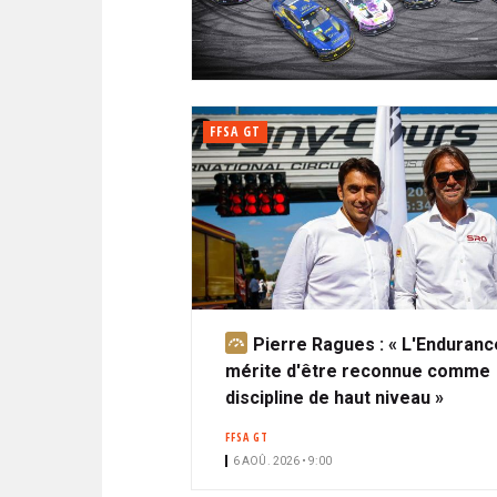
N
i
A
i
C
l
N
p
I
a
P
T
l
A
FFSA GT
L
E
Pierre Ragues : « L'Enduranc
A
mérite d'être reconnue comme
b
discipline de haut niveau »
o
n
FFSA GT
n
6 AOÛ. 2026 • 9:00
é