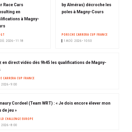
r Race Cars
by Alméras) décroche les
sulting en
poles à Magny-Cours
lifications à Magny-
urs
 GT
PORSCHE CARRERA CUP FRANCE
OÛ. 2026 • 11:18
1 AOÛ. 2026 • 10:50
z en direct vidéo dès 9h45 les qualifications de Magny-
s
E CARRERA CUP FRANCE
 2026 • 9:00
maury Cordeel (Team WRT) : « Je dois encore élever mon
 de jeu »
LD CHALLENGE EUROPE
 2026 • 8:00