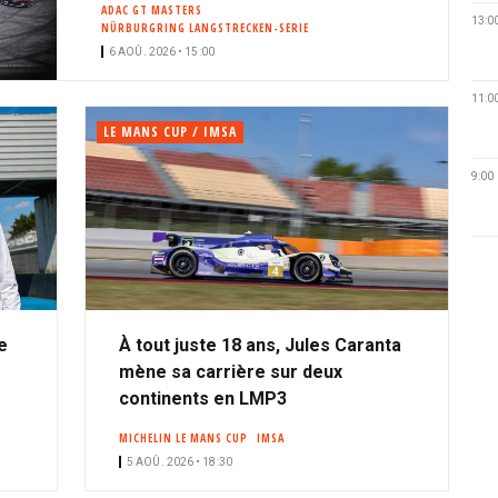
ADAC GT MASTERS
13:0
NÜRBURGRING LANGSTRECKEN-SERIE
6 AOÛ. 2026 • 15:00
11:0
LE MANS CUP / IMSA
9:00
e
À tout juste 18 ans, Jules Caranta
mène sa carrière sur deux
continents en LMP3
MICHELIN LE MANS CUP
IMSA
5 AOÛ. 2026 • 18:30