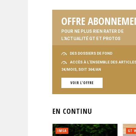
OFFRE ABONNEME
POUR NE PLUS RIEN RATER DE
L'ACTUALITÉ GT ET PROTOS
DES DOSSIERS DE FOND
ACCÈS À L'ENSEMBLE DES ARTICLE
3€/MOIS, SOIT 36€/AN
VOIR L'OFFRE
EN CONTINU
IMSA
GT 