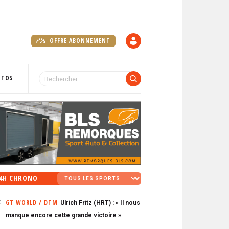
OFFRE ABONNEMENT
C
O
M
P
OTOS
T
E
4H CHRONO
GT WORLD / DTM
Ulrich Fritz (HRT) : « Il nous
0
manque encore cette grande victoire »