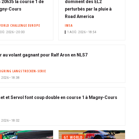
 20h35 la course 1 de
dominent des EL2
gny-Cours
perturbés par la pluie à
Road America
WORLD CHALLENGE EUROPE
IMSA
OÛ. 2026 • 20:00
1 AOÛ. 2026 • 18:54
r au volant gagnant pour Ralf Aron en NLS7
GRING LANGSTRECKEN-SERIE
 2026 • 18:38
et et Servol font coup double en course 1 à Magny-Cours
 2026 • 18:02
GT WORLD