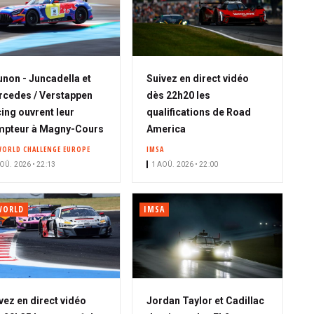
non - Juncadella et
Suivez en direct vidéo
cedes / Verstappen
dès 22h20 les
ing ouvrent leur
qualifications de Road
mpteur à Magny-Cours
America
WORLD CHALLENGE EUROPE
IMSA
OÛ. 2026 • 22:13
1 AOÛ. 2026 • 22:00
WORLD
IMSA
vez en direct vidéo
Jordan Taylor et Cadillac