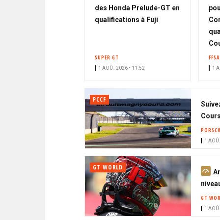
des Honda Prelude-GT en
pou
qualifications à Fuji
Con
qua
Co
SUPER GT
FFSA
1 AOÛ. 2026 • 11:52
1 A
PCCF
Suive
Cour
PORSCH
1 AOÛ.
GT WORLD
A
A
b
niveau
o
GT WOR
n
1 AOÛ.
n