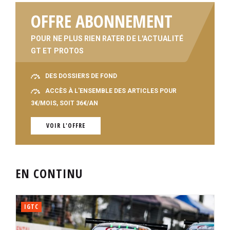
OFFRE ABONNEMENT
POUR NE PLUS RIEN RATER DE L'ACTUALITÉ
GT ET PROTOS
DES DOSSIERS DE FOND
ACCÈS À L'ENSEMBLE DES ARTICLES POUR
3€/MOIS, SOIT 36€/AN
VOIR L'OFFRE
EN CONTINU
IGTC