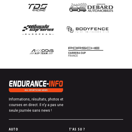
Informations, résultats, photos et
courses en direct. Il n'y a pas une
seule journée sans news !
P
AUTO
T'AS SU ?