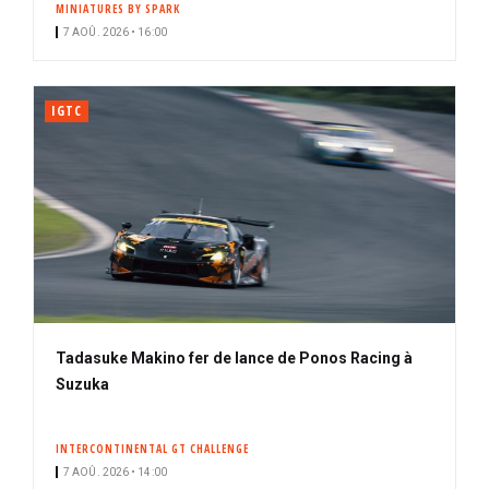
MINIATURES BY SPARK
i
7 AOÛ. 2026 • 16:00
p
a
l
IGTC
Tadasuke Makino fer de lance de Ponos Racing à
Suzuka
INTERCONTINENTAL GT CHALLENGE
7 AOÛ. 2026 • 14:00