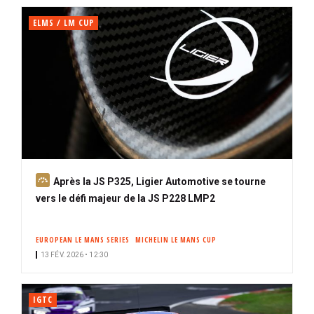
ELMS / LM CUP
A
Après la JS P325, Ligier Automotive se tourne
b
vers le défi majeur de la JS P228 LMP2
o
n
EUROPEAN LE MANS SERIES
MICHELIN LE MANS CUP
n
13 FÉV. 2026 • 12:30
é
IGTC