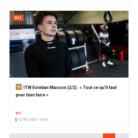
WEC
A
ITW Esteban Masson (2/2) : « Tout ce qu'il faut
b
pour bien faire »
o
n
WEC
n
12 FÉV. 2026 • 14:00
é
PAGINATION