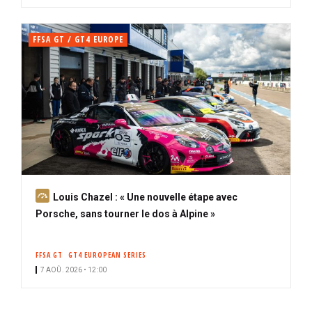
FFSA GT / GT4 EUROPE
A
Louis Chazel : « Une nouvelle étape avec
b
Porsche, sans tourner le dos à Alpine »
o
n
FFSA GT
GT4 EUROPEAN SERIES
n
7 AOÛ. 2026 • 12:00
é