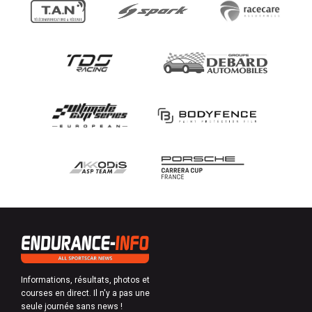
Informations, résultats, photos et
courses en direct. Il n'y a pas une
seule journée sans news !