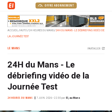
A
OFFRE ABONNEMENT
l
l
e
r
ACCUEIL
AUTO
24 HEURES DU MANS
24H DU MANS - LE DÉBRIEFING VIDÉO DE
a
LA JOURNÉE TEST
u
c
LE MANS
PARTAGER
o
n
24H du Mans - Le
t
e
débriefing vidéo de la
n
u
Journée Test
p
r
24 HEURES DU MANS
7 JUIN. 2026 • 22:30
par
EI, au Mans
i
n
c