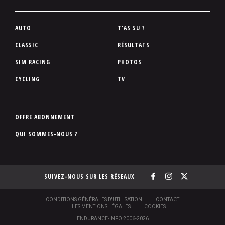
P
AUTO
T'AS SU ?
i
CLASSIC
RÉSULTATS
e
SIM RACING
PHOTOS
d
d
CYCLING
TV
e
p
a
P
OFFRE ABONNEMENT
g
i
QUI SOMMES-NOUS ?
e
e
d
d
SUIVEZ-NOUS SUR LES RÉSEAUX
e
p
a
S
CONDITIONS GÉNÉRALES D'UTILISATION
CONTACT
O
LES MENTIONS LÉGALES
COOKIES
g
U
ENDURANCE-INFO 2006-2026
S