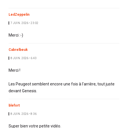
LedZeppelin
7 JUIN. 2026 • 23:02
Merci :-)
Cabrelbeuk
8 JUIN. 2026 • 6:43
Merci !
Les Peugeot semblent encore une fois à l'arrière, tout juste
devant Genesis.
blefort
8 JUIN. 2026 • 8:36
Super bien votre petite vidéo.