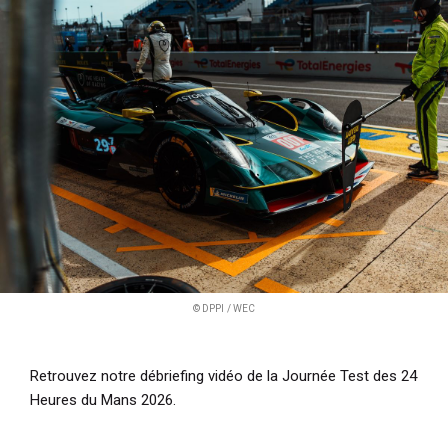
i
p
a
l
© DPPI / WEC
Retrouvez notre débriefing vidéo de la Journée Test des 24
Heures du Mans 2026.