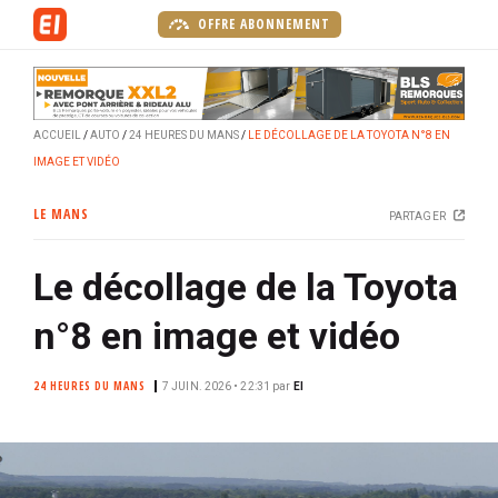
A
OFFRE ABONNEMENT
l
l
e
r
ACCUEIL
AUTO
24 HEURES DU MANS
LE DÉCOLLAGE DE LA TOYOTA N°8 EN
a
IMAGE ET VIDÉO
u
c
LE MANS
PARTAGER
o
n
Le décollage de la Toyota
t
e
n°8 en image et vidéo
n
u
24 HEURES DU MANS
p
7 JUIN. 2026 • 22:31
par
EI
r
i
n
c