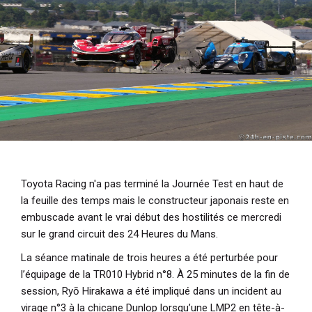
i
p
a
l
Toyota Racing n'a pas terminé la Journée Test en haut de
la feuille des temps mais le constructeur japonais reste en
embuscade avant le vrai début des hostilités ce mercredi
sur le grand circuit des 24 Heures du Mans.
La séance matinale de trois heures a été perturbée pour
l’équipage de la TR010 Hybrid n°8. À 25 minutes de la fin de
session, Ryō Hirakawa a été impliqué dans un incident au
virage n°3 à la chicane Dunlop lorsqu’une LMP2 en tête-à-