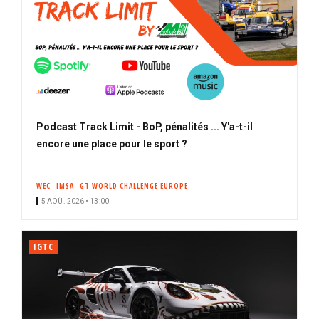
Podcast Track Limit - BoP, pénalités ... Y'a-t-il
encore une place pour le sport ?
WEC
IMSA
GT WORLD CHALLENGE EUROPE
5 AOÛ. 2026 • 13:00
IGTC