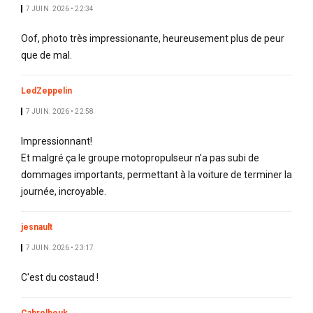
7 JUIN. 2026 • 22:34
Oof, photo très impressionante, heureusement plus de peur
que de mal.
LedZeppelin
7 JUIN. 2026 • 22:58
Impressionnant!
Et malgré ça le groupe motopropulseur n'a pas subi de
dommages importants, permettant à la voiture de terminer la
journée, incroyable.
jesnault
7 JUIN. 2026 • 23:17
C'est du costaud !