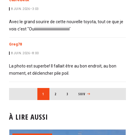
Cabrelbeuk
8 JUIN. 2026 • 3:03
Avec le grand sourire de cette nouvelle toyota, tout ce que je
vois c'est "Ouiiiiiiiiiiiiiiiiiiiiiiiiiiiiiiiiiiiiiii'
Greg78
8 JUIN. 2026 • 8:00
La photo est superbe! Il fallait être au bon endroit, au bon
moment, et déclencher pile poil.
PAGINATION
PAGE COURANTE
1
PAGE
2
PAGE
3
PAGE SUIVANTE
SUIV
À LIRE AUSSI