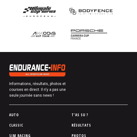
Informations, résultats, photos et
courses en direct. Il n'y a pas une
seule journée sans news !
P
AUTO
T'AS SU ?
i
CLASSIC
RÉSULTATS
e
SIM RACING
PHOTOS
d