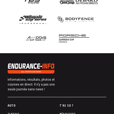
Informations, résultats, photos et
courses en direct. Il n'y a pas une
seule journée sans news !
P
AUTO
T'AS SU ?
i