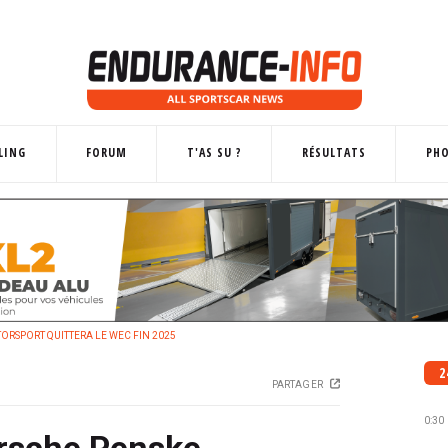
LING
FORUM
T'AS SU ?
RÉSULTATS
PH
ORSPORT QUITTERA LE WEC FIN 2025
2
PARTAGER
0:30
orsche Penske