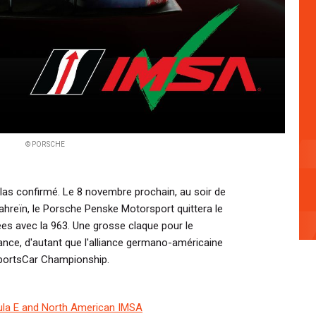
© PORSCHE
hélas confirmé. Le 8 novembre prochain, au soir de
ahreïn, le Porsche Penske Motorsport quittera le
es avec la 963. Une grosse claque pour le
ce, d'autant que l'alliance germano-américaine
SportsCar Championship.
la E and North American IMSA