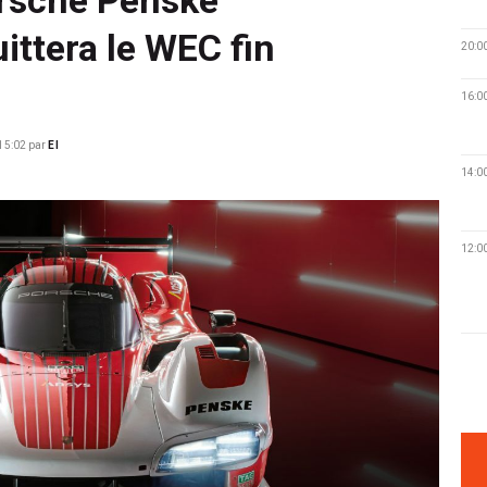
ittera le WEC fin
20:0
16:0
15:02
par
EI
14:0
12:0