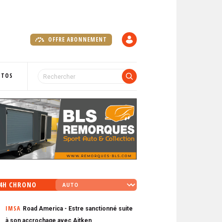
OFFRE ABONNEMENT
C
O
M
P
OTOS
T
E
4H CHRONO
IMSA
Road America - Estre sanctionné suite
à son accrochage avec Aitken