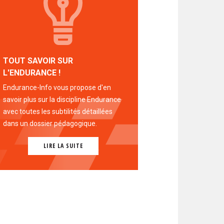
TOUT SAVOIR SUR
L'ENDURANCE !
Endurance-Info vous propose d'en
savoir plus sur la discipline Endurance
avec toutes les subtilités détaillées
dans un dossier pédagogique.
LIRE LA SUITE