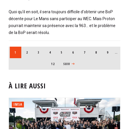
Quoi qu'il en soit, il sera toujours difficile d'obtenir une BoP
décente pour Le Mans sans participer au WEC. Mais Proton
pourrait maintenir sa présence avec la 963... et le problème
de la BoP serait résolu.
PAGINATION
PAGE COURANTE
1
PAGE
2
PAGE
3
PAGE
4
PAGE
5
PAGE
6
PAGE
7
PAGE
8
PAGE
9
…
12
PAGE SUIVANTE
SUIV
À LIRE AUSSI
IMSA