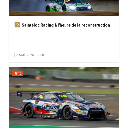
A
Saintéloc Racing à l'heure de la reconstruction
b
o
n
n
8 AOÛ. 2026 • 12:00
é
IGTC