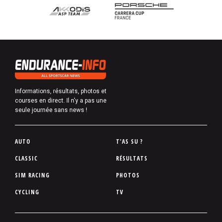
Informations, résultats, photos et
courses en direct. Il n'y a pas une
seule journée sans news !
P
AUTO
T'AS SU ?
i
CLASSIC
RÉSULTATS
e
SIM RACING
PHOTOS
d
d
CYCLING
TV
e
p