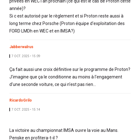
privées en WEC l'an prochain (ce qui est le cas de Proton cette
année)?
Si c est autorisé par le règlement et si Proton reste aussi à
long terme chez Porsche (Proton équipe d'exploitation des
FORD LMDh en WEC et en IMSA?)
Jabberwalrus
7 OCT. 2025 • 15:09
Ça fait aussi une croix définitive sur le programme de Proton?
J'imagine que ça le conditionne au moins à l'engagement
d'une seconde voiture, ce qui n'est pas rien...
RicardoGrilo
7 OCT. 2025 • 15:14
La victoire au championnat IMSA ouvre la voie au Mans.
Penske en profitera-t-il ?