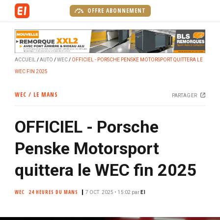
A
OFFRE ABONNEMENT
l
l
e
r
ACCUEIL
AUTO
WEC
OFFICIEL - PORSCHE PENSKE MOTORSPORT QUITTERA LE
a
WEC FIN 2025
u
c
WEC / LE MANS
PARTAGER
o
n
OFFICIEL - Porsche
t
e
Penske Motorsport
n
u
quittera le WEC fin 2025
p
r
WEC
24 HEURES DU MANS
7 OCT. 2025 • 15:02
par
EI
i
n
c