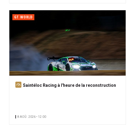
GT WORLD
A
Saintéloc Racing à l'heure de la reconstruction
b
o
n
n
8 AOÛ. 2026 • 12:00
é