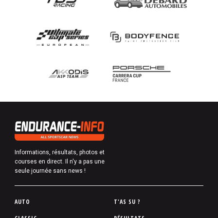
Informations, résultats, photos et
courses en direct. Il n'y a pas une
seule journée sans news !
P
AUTO
T'AS SU ?
i