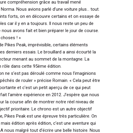
eure compréhension grâce au travail mené
Norma. Nous avions parlé d’une voiture plus... tout.
ints forts, on en découvre certains et on essaye de
es car il y en a toujours. Il nous reste un peu de
nous avons fait et bien préparer le jour de course.
 choses ! »
de Pikes Peak, imprévisible, certains éléments
es derniers essais. Le brouillard a ainsi écourté la
e secteur menant au sommet de la montagne. La
un rôle dans cette 95ème édition.
tion ne s’est pas déroulé comme nous l’imaginions
mpêchés de rouler »
précise Romain.
« Cela peut être
mportante et c’est un petit aperçu de ce qui peut
 fait l’amère expérience en 2012. J’espère que nous
r la course afin de montrer notre réel niveau de
ectif prioritaire. Le chrono est un autre objectif
e, Pikes Peak est une épreuve très particulière. On
mais édition après édition, c’est une aventure qui
. A nous malgré tout d’écrire une belle histoire. Nous