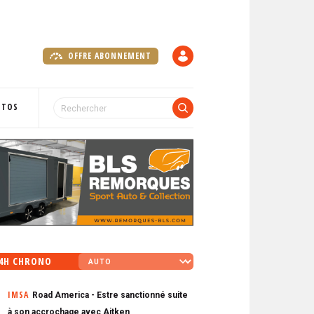
OFFRE ABONNEMENT
C
O
M
P
OTOS
T
E
4H CHRONO
IMSA
Road America - Estre sanctionné suite
à son accrochage avec Aitken