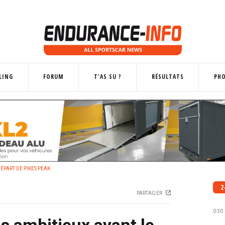
LING
FORUM
T'AS SU ?
RÉSULTATS
PH
PART DE PIKES PEAK
2
PARTAGER
0:30
 ambitieux avant le