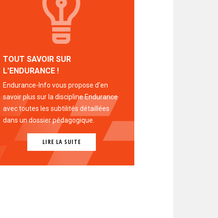
TOUT SAVOIR SUR
L'ENDURANCE !
Endurance-Info vous propose d'en
savoir plus sur la discipline Endurance
avec toutes les subtilités détaillées
dans un dossier pédagogique.
LIRE LA SUITE