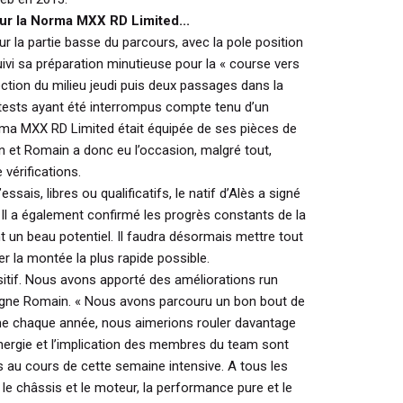
ur la Norma MXX RD Limited...
ur la partie basse du parcours, avec la pole position
ivi sa préparation minutieuse pour la « course vers
section du milieu jeudi puis deux passages dans la
s tests ayant été interrompus compte tenu d’un
rma MXX RD Limited était équipée de ses pièces de
n et Romain a donc eu l’occasion, malgré tout,
 vérifications.
ais, libres ou qualificatifs, le natif d’Alès a signé
. Il a également confirmé les progrès constants de la
 un beau potentiel. Il faudra désormais mettre tout
ser la montée la plus rapide possible.
sitif. Nous avons apporté des améliorations run
igne Romain.
« Nous avons parcouru un bon bout de
 chaque année, nous aimerions rouler davantage
’énergie et l’implication des membres du team sont
 au cours de cette semaine intensive. A tous les
 le châssis et le moteur, la performance pure et le