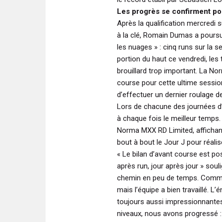
Les progrès se confirment po
Après la qualification mercredi s
à la clé, Romain Dumas a poursu
les nuages » : cinq runs sur la 
portion du haut ce vendredi, le
brouillard trop important. La No
course pour cette ultime sessio
d’effectuer un dernier roulage de
Lors de chacune des journées d’ess
à chaque fois le meilleur temps
Norma MXX RD Limited, affichant
bout à bout le Jour J pour réali
« Le bilan d’avant course est po
après run, jour après jour »
soul
chemin en peu de temps. Comme
mais l’équipe a bien travaillé. L
toujours aussi impressionnantes
niveaux, nous avons progressé :