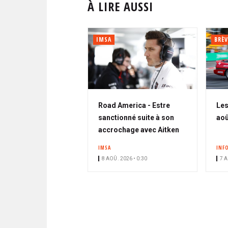
À LIRE AUSSI
IMSA
BRÈV
Road America - Estre
Les
sanctionné suite à son
aoû
accrochage avec Aitken
IMSA
INF
8 AOÛ. 2026 • 0:30
7 A