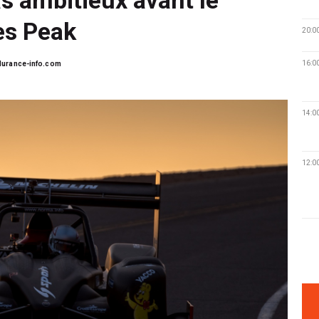
es Peak
20:0
16:0
urance-info.com
14:0
12:0