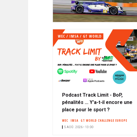
N
i
A
i
C
l
N
p
I
a
P
T
l
A
WEC / IMSA / GT WORLD
L
E
Podcast Track Limit - BoP,
pénalités ... Y'a-t-il encore une
place pour le sport ?
WEC
IMSA
GT WORLD CHALLENGE EUROPE
5 AOÛ. 2026 • 13:00