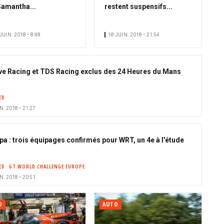
Samantha...
restent suspensifs...
JUIN. 2018 • 8:48
18 JUIN. 2018 • 21:54
ve Racing et TDS Racing exclus des 24 Heures du Mans
ED
N. 2018 • 21:27
pa : trois équipages confirmés pour WRT, un 4e à l'étude
ED
GT WORLD CHALLENGE EUROPE
N. 2018 • 20:51
O
AUTO