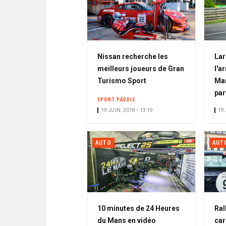
Nissan recherche les
Lar
meilleurs joueurs de Gran
l'a
Turismo Sport
Man
par
SPORT PADDLE
19 JUIN. 2018 • 13:19
19 
AUTO
AUT
10 minutes de 24 Heures
Ral
du Mans en vidéo
car