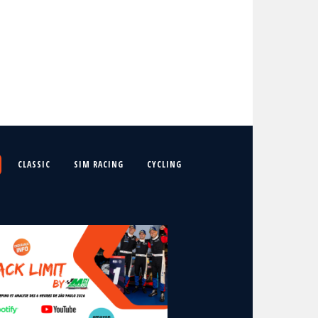
CLASSIC
SIM RACING
CYCLING