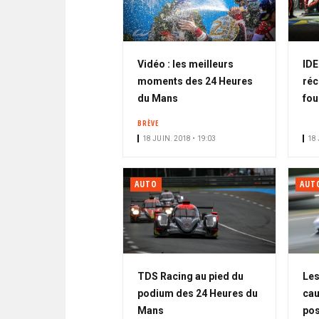
Vidéo : les meilleurs
IDE
moments des 24 Heures
réc
du Mans
fou
BRÈVE
18 JUIN. 2018 • 19:03
18 
AUTO
AUT
TDS Racing au pied du
Les
podium des 24 Heures du
cau
Mans
pos