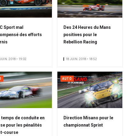
C Sport mal
Des 24 Heures du Mans
ompensé des efforts
positives pour le
rnis
Rebellion Racing
JUIN. 2018 • 19:02
18 JUIN. 2018 • 18:52
O
AUTO
 temps de conduite en
Direction Misano pour le
se pour les pénalités
championnat Sprint
t-course