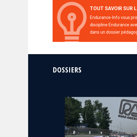
TOUT SAVOIR SUR L
Endurance-Info vous prop
discipline Endurance avec
dans un dossier pédago
DOSSIERS