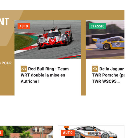
NT
S POUR
O
AUTO