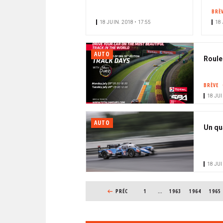
BRÈ
18 JUIN. 2018 • 17:55
18 
AUTO
Roule
BRÈVE
18 JUI
AUTO
Un qu
18 JUI
PAGINATION
PAGE PRÉCÉDENTE
PRÉC
1
…
PAGE
1963
PAGE
1964
PAGE
1965