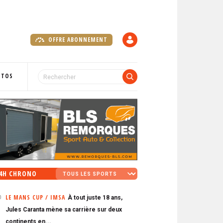
OFFRE ABONNEMENT
C
O
M
P
OTOS
T
E
4H CHRONO
LE MANS CUP / IMSA
À tout juste 18 ans,
0
Jules Caranta mène sa carrière sur deux
continents en...