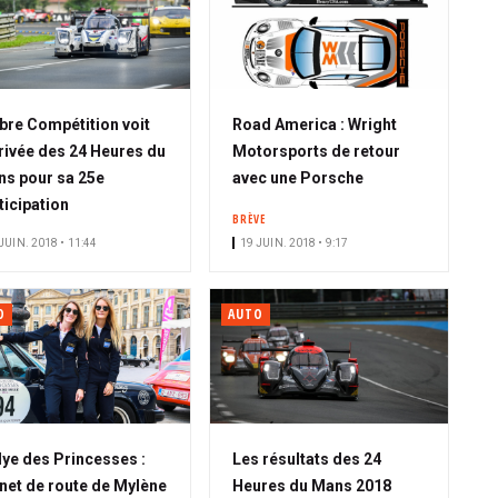
bre Compétition voit
Road America : Wright
rrivée des 24 Heures du
Motorsports de retour
s pour sa 25e
avec une Porsche
ticipation
BRÈVE
JUIN. 2018 • 11:44
19 JUIN. 2018 • 9:17
O
AUTO
lye des Princesses :
Les résultats des 24
net de route de Mylène
Heures du Mans 2018