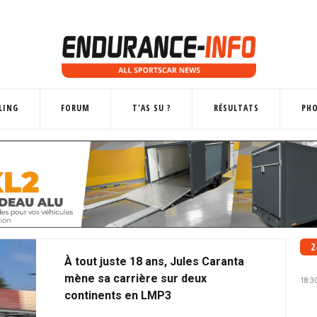
LING
FORUM
T'AS SU ?
RÉSULTATS
PH
2
À tout juste 18 ans, Jules Caranta
mène sa carrière sur deux
18:3
continents en LMP3