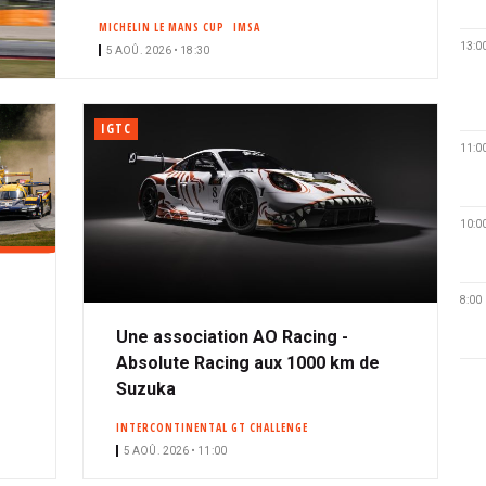
MICHELIN LE MANS CUP
IMSA
13:0
5 AOÛ. 2026 • 18:30
IGTC
11:0
10:0
8:00
Une association AO Racing -
Absolute Racing aux 1000 km de
Suzuka
INTERCONTINENTAL GT CHALLENGE
5 AOÛ. 2026 • 11:00