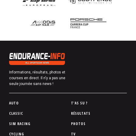
Informations, résultats, photos et
courses en direct. Il n'y a pas une
seule journée sans news !
P
AUTO
T'AS SU ?
i
CLASSIC
RÉSULTATS
e
SIM RACING
PHOTOS
d
d
CYCLING
TV