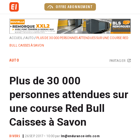
A
OFFRE ABONNEMENT
l
l
e
r
ACCUEIL
AUTO
PLUS DE 30 000 PERSONNES ATTENDUES SUR UNE COURSE RED
a
BULL CAISSES À SAVON
u
c
AUTO
PARTAGER
o
n
Plus de 30 000
t
e
personnes attendues sur
n
u
une course Red Bull
p
r
Caisses à Savon
i
n
DIVERS
26 SEP. 2017 • 10:00
par
lm@endurance-info.com
c