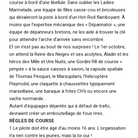
course à bord d’une libellule. Sans oublier les Ladies
Marmelade, une équipe de filles casse-cou et bricoleuses
qui dévaleront la piste à bord d’un Hot-Rod flamboyant. À
moins que l’expertise mécanique des « Dépannator », une
équipe de dépanneurs bretons, ne les aide à trouver la clé
pour atteindre l’arche d’arrivée sans encombre.
Et on n’est pas au bout de nos surprises ! Le 1er octobre,
on attend la Reine des Neiges et ses acolytes, Aladin et les
héros des Mille et Une Nuits, une Gordini R8 de course «
pimpée » à la sauce caisses à savon, la capsule spatiale
de Thomas Pesquet, le Marsupilami, l’hélicoptère
Playmobil, une claquette à chaussettes typiquement
marseillaise, une baraque à frites Ch’ti ou encore une
vache normande...
Autant d’équipages déjantés qui à défaut de trafic,
devraient créer un embouteillage de fous rires...
RÈGLES DE COURSE
1 Le pilote doit être âgé d’au moins 16 ans. L’organisation
n’a rien contre les jeunes, mais la loi oui !