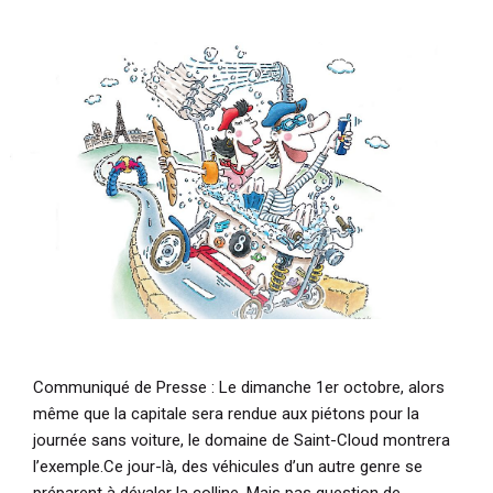
i
p
a
l
Communiqué de Presse
: Le dimanche 1er octobre, alors
même que la capitale sera rendue aux piétons pour la
journée sans voiture, le domaine de Saint-Cloud montrera
l’exemple.Ce jour-là, des véhicules d’un autre genre se
préparent à dévaler la colline. Mais pas question de