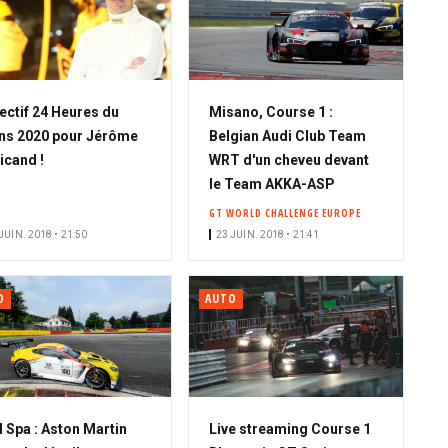
ectif 24 Heures du
Misano, Course 1 :
s 2020 pour Jérôme
Belgian Audi Club Team
icand !
WRT d'un cheveu devant
le Team AKKA-ASP
GT WORLD CHALLENGE EUROPE
JUIN. 2018 • 21:50
23 JUIN. 2018 • 21:41
O
AUTO
 Spa : Aston Martin
Live streaming Course 1