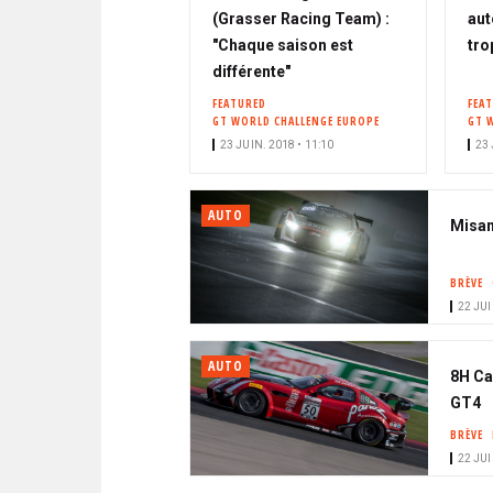
(Grasser Racing Team) :
aut
"Chaque saison est
tro
différente"
FEATURED
FEA
GT WORLD CHALLENGE EUROPE
GT 
23 JUIN. 2018 • 11:10
23 
AUTO
Misan
BRÈVE
22 JUI
AUTO
8H Ca
GT4
BRÈVE
22 JUI