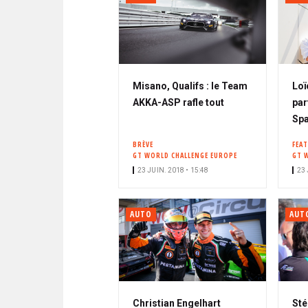
Misano, Qualifs : le Team
Loï
AKKA-ASP rafle tout
par
Spa
BRÈVE
FEA
GT WORLD CHALLENGE EUROPE
GT 
23 JUIN. 2018 • 15:48
23 
AUTO
AUT
Christian Engelhart
Sté