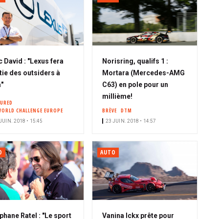
c David : "Lexus fera
Norisring, qualifs 1 :
tie des outsiders à
Mortara (Mercedes-AMG
"
C63) en pole pour un
millième!
TURED
WORLD CHALLENGE EUROPE
BRÈVE
DTM
JUIN. 2018 • 15:45
23 JUIN. 2018 • 14:57
O
AUTO
phane Ratel : "Le sport
Vanina Ickx prête pour