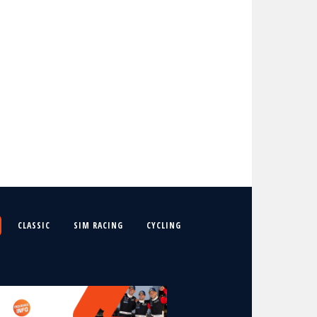
CLASSIC
SIM RACING
CYCLING