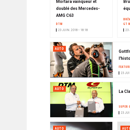
Mortara vainqueur et
Bru
doublé des Mercedes-
éq
AMG C63
BRÈ
DTM
GT 
23 JUIN. 2018 • 18:18
23 
AUTO
Gottf
l'hist
FEATUR
23 JUI
AUTO
La Cl
SUPER 
23 JUI
AUTO
AUT