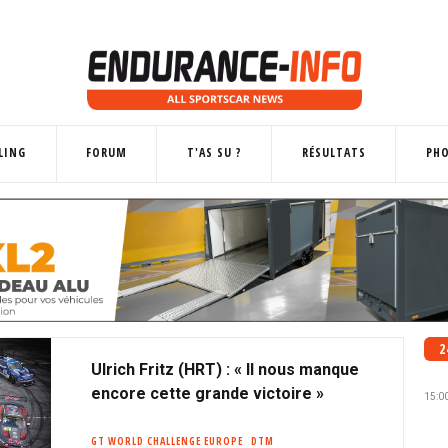
LING
FORUM
T'AS SU ?
RÉSULTATS
PH
2
Ulrich Fritz (HRT) : « Il nous manque
encore cette grande victoire »
15:0
GT WORLD CHALLENGE EUROPE
DTM