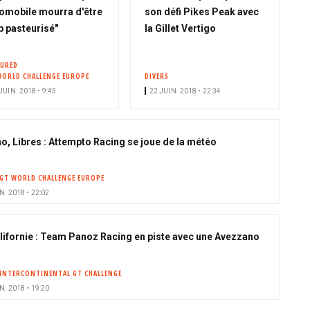
omobile mourra d'être
son défi Pikes Peak avec
p pasteurisé"
la Gillet Vertigo
TURED
WORLD CHALLENGE EUROPE
DIVERS
JUIN. 2018 • 9:45
22 JUIN. 2018 • 22:34
o, Libres : Attempto Racing se joue de la météo
GT WORLD CHALLENGE EUROPE
N. 2018 • 22:02
lifornie : Team Panoz Racing en piste avec une Avezzano
INTERCONTINENTAL GT CHALLENGE
N. 2018 • 19:20