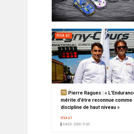
N
i
A
i
C
l
N
p
I
a
P
T
l
A
FFSA GT
L
E
Pierre Ragues : « L'Enduranc
A
mérite d'être reconnue comme
b
discipline de haut niveau »
o
n
FFSA GT
n
6 AOÛ. 2026 • 9:00
é