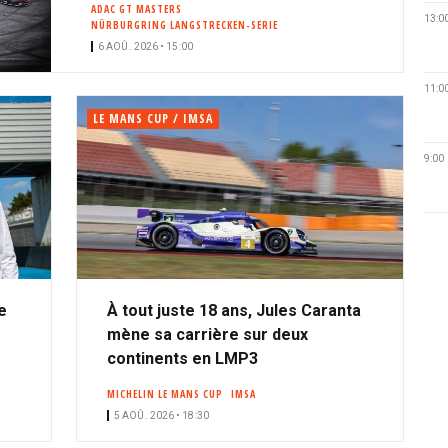
ADAC GT MASTERS
13:0
NÜRBURGRING LANGSTRECKEN-SERIE
6 AOÛ. 2026 • 15:00
11:0
LE MANS CUP / IMSA
9:00
e
À tout juste 18 ans, Jules Caranta
mène sa carrière sur deux
continents en LMP3
MICHELIN LE MANS CUP
IMSA
5 AOÛ. 2026 • 18:30