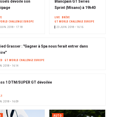
ssels dévoile son
Blancpain GT Series
uipage
Sprint (Misano) à 19h40
VE
LIVE
BRÈVE
WORLD CHALLENGE EUROPE
GT WORLD CHALLENGE EUROPE
JUIN. 2018 • 17:18
23 JUIN. 2018 • 16:16
ried Grasser : "Gagner à Spa nous ferait entrer dans
oire"
ED
GT WORLD CHALLENGE EUROPE
N. 2018 • 16:14
ass 1 DTM/SUPER GT dévoilée
GT
N. 2018 • 16:09
O
AUTO