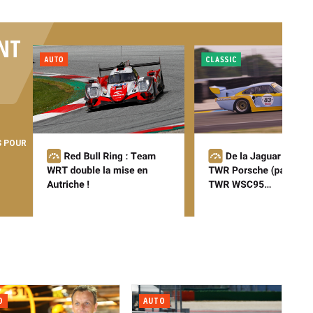
NT
S POUR
O
AUTO