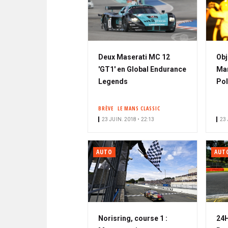
Deux Maserati MC 12
Obj
'GT1' en Global Endurance
Man
Legends
Pol
BRÈVE
LE MANS CLASSIC
23 JUIN. 2018 • 22:13
23 
AUTO
AUT
Norisring, course 1 :
24H