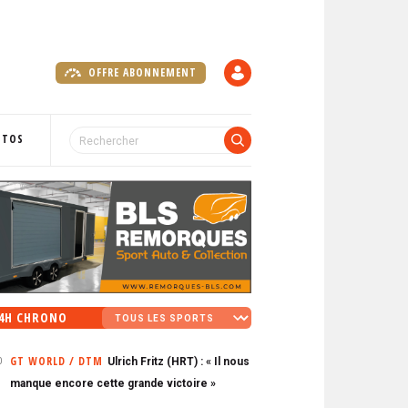
OFFRE ABONNEMENT
C
O
M
P
OTOS
T
E
4H CHRONO
GT WORLD / DTM
Ulrich Fritz (HRT) : « Il nous
0
manque encore cette grande victoire »