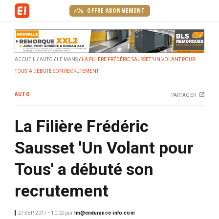
A
OFFRE ABONNEMENT
l
l
e
r
ACCUEIL
AUTO
LE MANS
LA FILIÈRE FRÉDÉRIC SAUSSET 'UN VOLANT POUR
a
TOUS' A DÉBUTÉ SON RECRUTEMENT
u
c
AUTO
PARTAGER
o
n
La Filière Frédéric
t
e
Sausset 'Un Volant pour
n
u
Tous' a débuté son
p
r
recrutement
i
n
27 SEP. 2017 • 10:02
par
lm@endurance-info.com
c