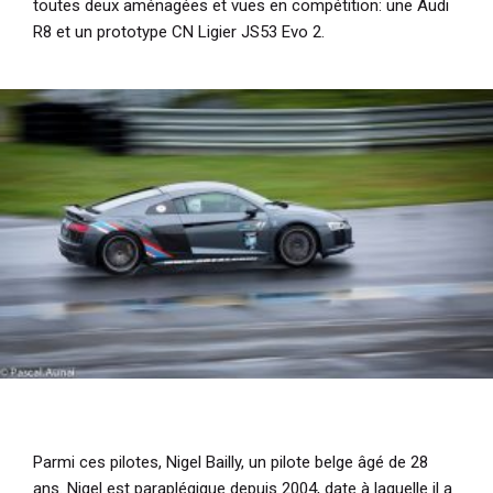
toutes deux aménagées et vues en compétition: une Audi
R8 et un prototype CN Ligier JS53 Evo 2.
Parmi ces pilotes, Nigel Bailly, un pilote belge âgé de 28
ans. Nigel est paraplégique depuis 2004, date à laquelle il a