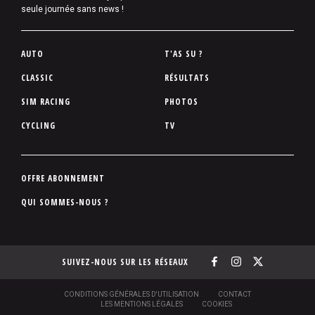
seule journée sans news !
P
AUTO
T'AS SU ?
i
CLASSIC
RÉSULTATS
e
SIM RACING
PHOTOS
d
d
CYCLING
TV
e
p
a
P
OFFRE ABONNEMENT
g
i
QUI SOMMES-NOUS ?
e
e
d
d
SUIVEZ-NOUS SUR LES RÉSEAUX
e
p
a
S
CONDITIONS GÉNÉRALES D'UTILISATION
CONTACT
O
LES MENTIONS LÉGALES
COOKIES
g
U