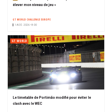
b
élever mon niveau de jeu »
o
n
GT WORLD CHALLENGE EUROPE
n
1 AOÛ. 2026 • 8:00
é
GT WORLD
Le timetable de Portimão modifié pour éviter le
clash avec le WEC