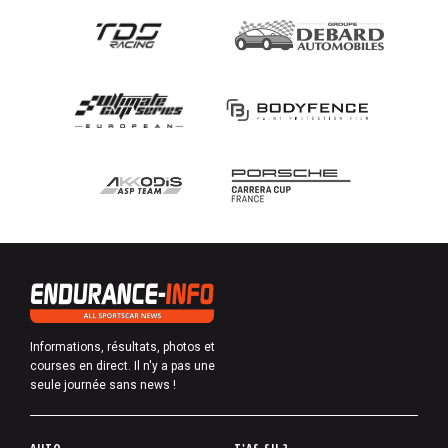
Informations, résultats, photos et
courses en direct. Il n'y a pas une
seule journée sans news !
P