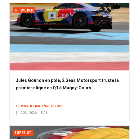
GT WORLD
Jules Gounon en pole, 2 Seas Motorsport truste la
première ligne en Q1 à Magny-Cours
GT WORLD CHALLENGE EUROPE
1 AOÛ. 2026 • 15:26
SUPER GT