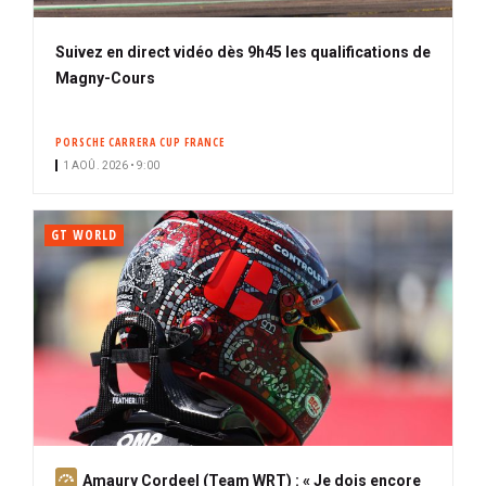
Suivez en direct vidéo dès 9h45 les qualifications de
Magny-Cours
PORSCHE CARRERA CUP FRANCE
1 AOÛ. 2026 • 9:00
GT WORLD
A
Amaury Cordeel (Team WRT) : « Je dois encore