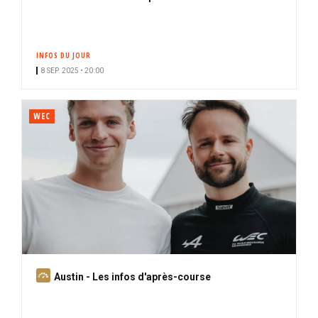
INFOS DU JOUR
8 SEP. 2025 • 20:00
WEC
A
Austin - Les infos d'après-course
b
o