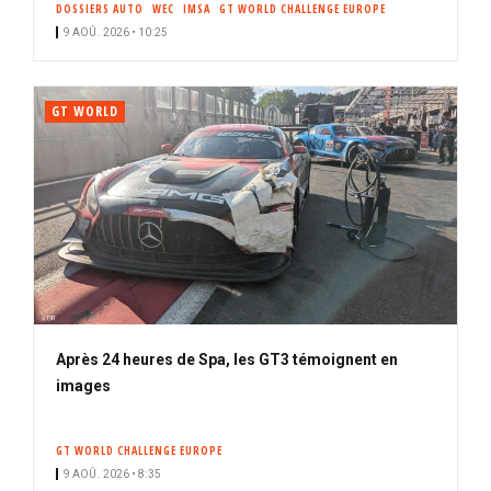
DOSSIERS AUTO
WEC
IMSA
GT WORLD CHALLENGE EUROPE
i
9 AOÛ. 2026 • 10:25
p
a
l
GT WORLD
Après 24 heures de Spa, les GT3 témoignent en
images
GT WORLD CHALLENGE EUROPE
9 AOÛ. 2026 • 8:35