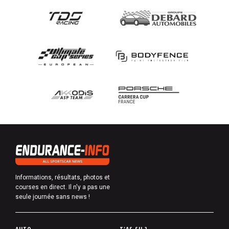
Informations, résultats, photos et
courses en direct. Il n'y a pas une
seule journée sans news !
P