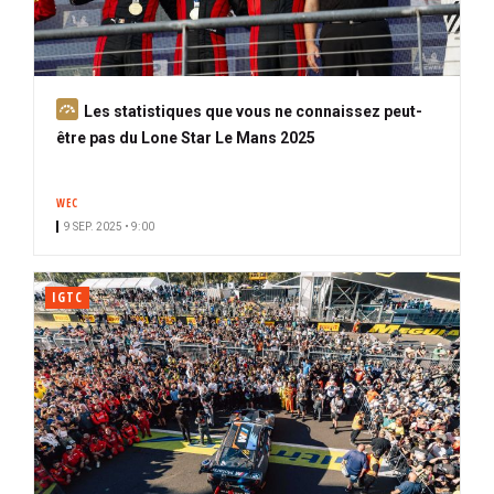
A
Les statistiques que vous ne connaissez peut-
b
être pas du Lone Star Le Mans 2025
o
n
WEC
n
9 SEP. 2025 • 9:00
é
IGTC