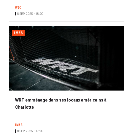
n
WEC
n
8 SEP. 2025 • 18:00
é
IMSA
WRT emménage dans ses locaux américains à
Charlotte
IMSA
8 SEP. 2025 • 17:00