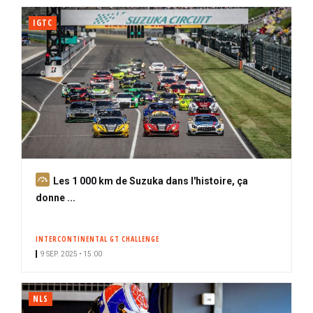
IGTC
A
Les 1 000 km de Suzuka dans l'histoire, ça
b
donne ...
o
n
INTERCONTINENTAL GT CHALLENGE
n
9 SEP. 2025 • 15:00
é
NLS