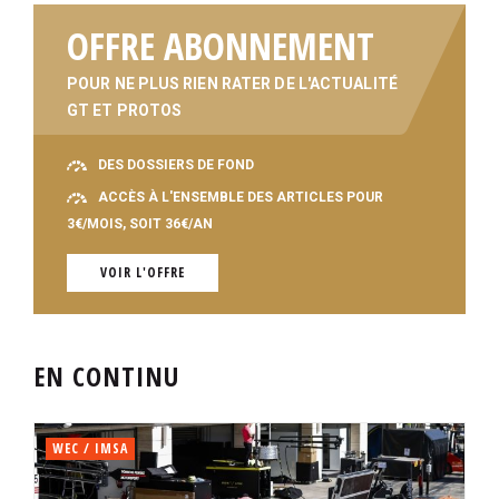
OFFRE ABONNEMENT
POUR NE PLUS RIEN RATER DE L'ACTUALITÉ
GT ET PROTOS
DES DOSSIERS DE FOND
ACCÈS À L'ENSEMBLE DES ARTICLES POUR
3€/MOIS, SOIT 36€/AN
VOIR L'OFFRE
EN CONTINU
WEC / IMSA