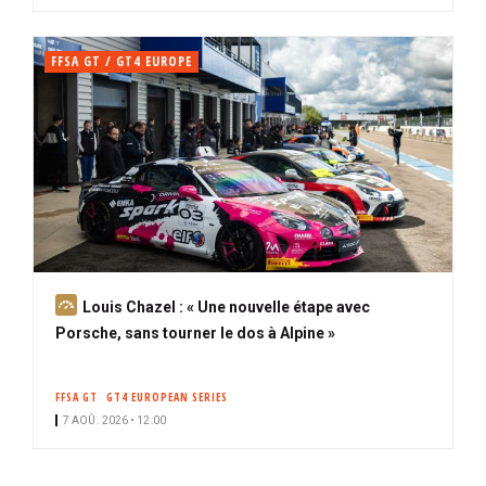
FFSA GT / GT4 EUROPE
A
Louis Chazel : « Une nouvelle étape avec
b
Porsche, sans tourner le dos à Alpine »
o
n
FFSA GT
GT4 EUROPEAN SERIES
n
7 AOÛ. 2026 • 12:00
é