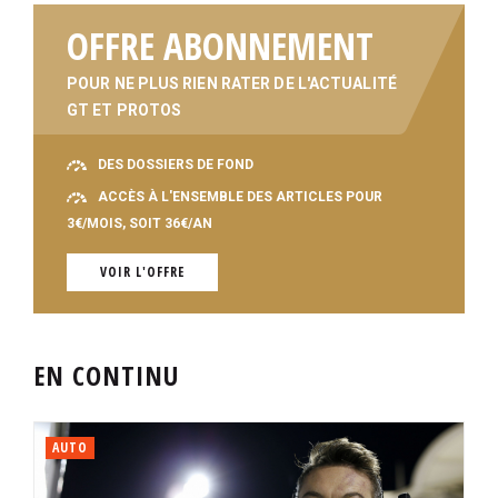
OFFRE ABONNEMENT
POUR NE PLUS RIEN RATER DE L'ACTUALITÉ
GT ET PROTOS
DES DOSSIERS DE FOND
ACCÈS À L'ENSEMBLE DES ARTICLES POUR
3€/MOIS, SOIT 36€/AN
VOIR L'OFFRE
EN CONTINU
AUTO