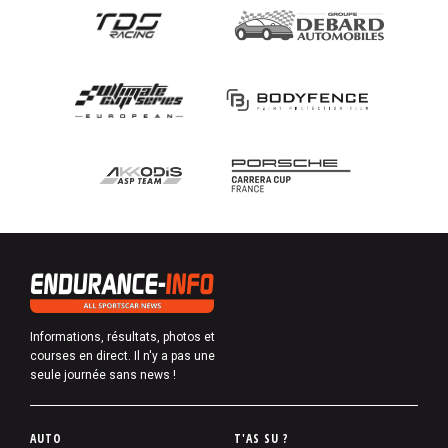
Informations, résultats, photos et
courses en direct. Il n'y a pas une
seule journée sans news !
P
AUTO
T'AS SU ?