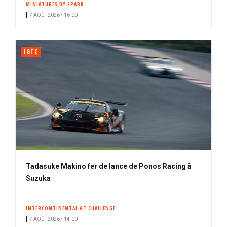
MINIATURES BY SPARK
i
7 AOÛ. 2026 • 16:00
p
a
l
IGTC
Tadasuke Makino fer de lance de Ponos Racing à
Suzuka
INTERCONTINENTAL GT CHALLENGE
7 AOÛ. 2026 • 14:00