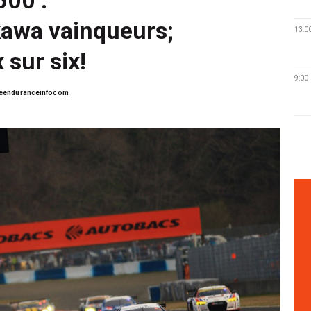
kawa vainqueurs;
13:0
 sur six!
9:00
eenduranceinfocom