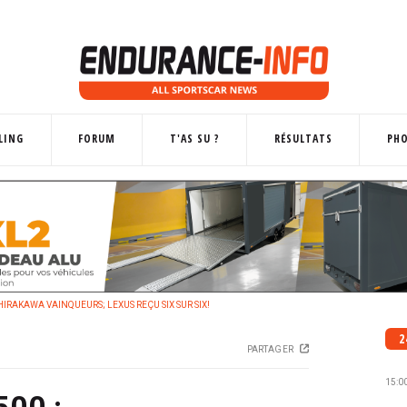
LING
FORUM
T'AS SU ?
RÉSULTATS
PH
HIRAKAWA VAINQUEURS; LEXUS REÇU SIX SUR SIX!
2
PARTAGER
15:0
00 :