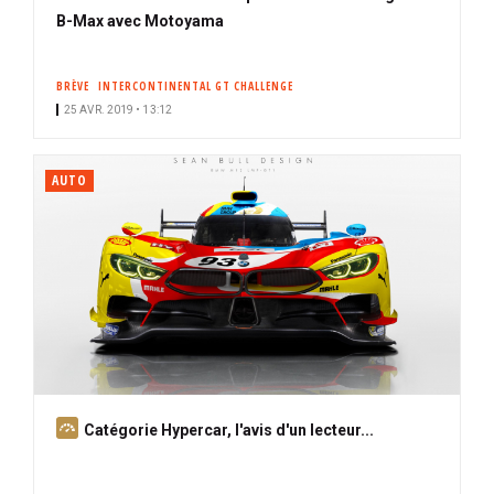
B-Max avec Motoyama
BRÈVE
INTERCONTINENTAL GT CHALLENGE
25 AVR. 2019 • 13:12
AUTO
A
Catégorie Hypercar, l'avis d'un lecteur...
b
o