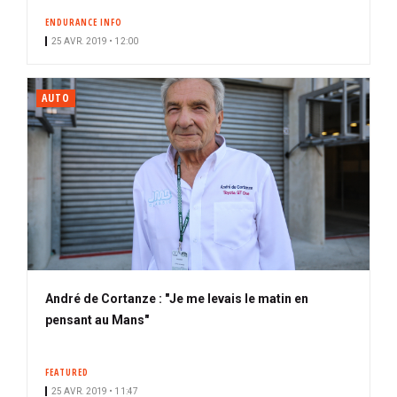
n
ENDURANCE INFO
n
25 AVR. 2019 • 12:00
é
AUTO
André de Cortanze : "Je me levais le matin en
pensant au Mans"
FEATURED
25 AVR. 2019 • 11:47