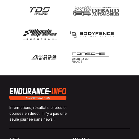
Informations, résultats, photos et
courses en direct. Il n'y a pas une
seule journée sans news !
P