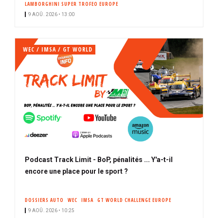
LAMBORGHINI SUPER TROFEO EUROPE
i
9 AOÛ. 2026 • 13:00
p
a
l
WEC / IMSA / GT WORLD
Podcast Track Limit - BoP, pénalités ... Y'a-t-il
encore une place pour le sport ?
DOSSIERS AUTO
WEC
IMSA
GT WORLD CHALLENGE EUROPE
9 AOÛ. 2026 • 10:25