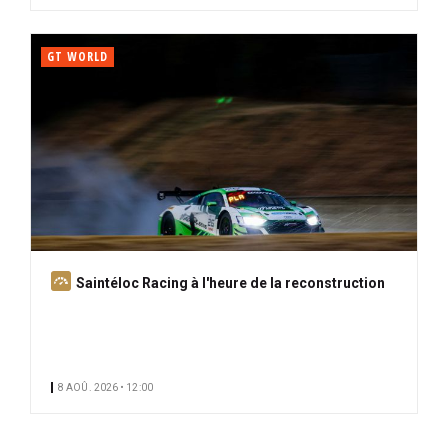
GT WORLD
A
Saintéloc Racing à l'heure de la reconstruction
b
o
n
n
8 AOÛ. 2026 • 12:00
é