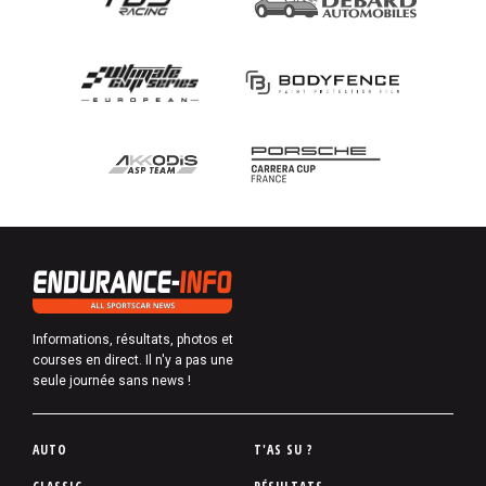
Informations, résultats, photos et
courses en direct. Il n'y a pas une
seule journée sans news !
P
AUTO
T'AS SU ?
i