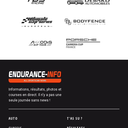
Informations, résultats, photos et
courses en direct. Il n'y a pas une
seule journée sans news !
P
AUTO
T'AS SU ?
i