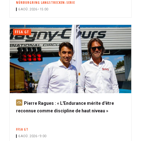
NÜRBURGRING LANGSTRECKEN-SERIE
i
6 AOÛ. 2026 • 15:00
p
a
l
FFSA GT
A
Pierre Ragues : « L'Endurance mérite d'être
b
reconnue comme discipline de haut niveau »
o
n
FFSA GT
n
6 AOÛ. 2026 • 9:00
é