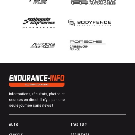
Informations, résultats, photos et
courses en direct. Il n'y a pas une
seule journée sans news !
P
AUTO
T'AS SU ?
i
CLASSIC
RÉSULTATS