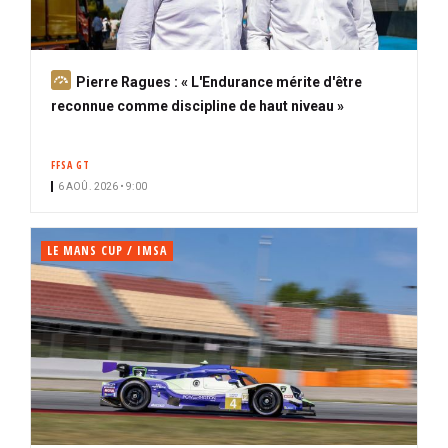
A
Pierre Ragues : « L'Endurance mérite d'être
b
reconnue comme discipline de haut niveau »
o
n
FFSA GT
n
6 AOÛ. 2026 • 9:00
é
LE MANS CUP / IMSA