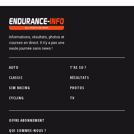
Informations, résultats, photos et
courses en direct. Il n'y a pas une
seule journée sans news !
P
AUTO
T'AS SU ?
i
CLASSIC
RÉSULTATS
e
SIM RACING
PHOTOS
d
d
CYCLING
TV
e
p
a
P
OFFRE ABONNEMENT
g
i
QUI SOMMES-NOUS ?
e