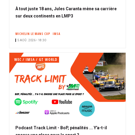
À tout juste 18 ans, Jules Caranta mène sa carrière
sur deux continents en LMP3
MICHELIN LE MANS CUP
IMSA
5 AOÛ. 2026 • 18:30
WEC / IMSA / GT WORLD
Podcast Track Limit - BoP, pénalités ... Y'a-t-il
encore une place pour le sport ?