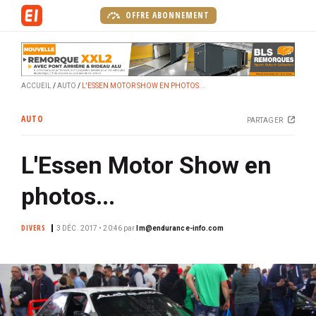
A
OFFRE ABONNEMENT
l
l
e
r
ACCUEIL
AUTO
L'ESSEN MOTOR SHOW EN PHOTOS...
a
u
AUTO
PARTAGER
c
o
L'Essen Motor Show en
n
t
photos...
e
n
DIVERS
u
3 DÉC. 2017 • 20:46
par
lm@endurance-info.com
p
r
i
n
c